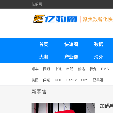
亿豹网
首页
快递圈
数据
大咖
产业链
海外
顺丰
圆通
中通
申通
韵达
极兔
EMS
美团
闪送
DHL
FedEx
UPS
亚马逊
新零售
加码电