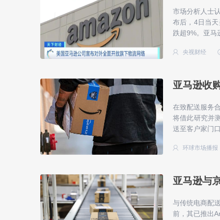
市场分析人士
布后，4日当天
跌超9%。亚马逊
央视财经
亚马逊收购
在致配送服务合
将借此研究并测
送至客户家门口
环球市场播报
亚马逊与京
与传统电商配送
前，其已推出A