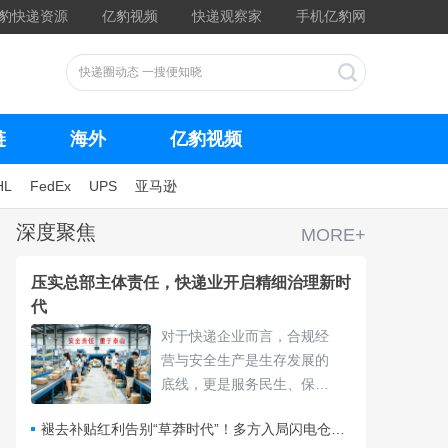
豹快递资源
亿豹视频
快递观察家
手机亿豹网
链
海外
亿豹视频
HL
FedEx
UPS
亚马逊
深度聚焦
MORE+
压实总部主体责任，快递业开启精细治理新时
代
对于快递企业而言，合规经
营与安全生产是生存发展的
底线，更是服务民生、保障
物流畅通的核心责任，频繁
褪去补贴红利告别“草莽时代”！多方入局闪电仓要靠什么打赢即时零售争夺战？
的违规处罚与安全隐患，不