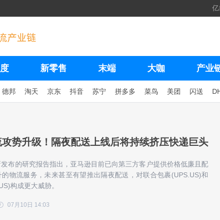
亿
度
新零售
末端
大咖
产业
德邦
淘天
京东
抖音
苏宁
拼多多
菜鸟
美团
闪送
D
流攻势升级！隔夜配送上线后将持续挤压快递巨头
新发布的研究报告指出，亚马逊目前已向第三方客户提供价格低廉且配
的物流服务，未来甚至有望推出隔夜配送，对联合包裹(UPS.US)和
.US)构成更大威胁。
07月10日 14:03