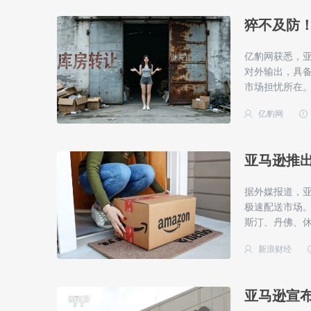
猝不及防
亿豹网获悉，
对外输出，具
市场担忧所在
亿豹网
亚马逊推出
据外媒报道，亚
极速配送市场
斯汀、丹佛、休
新浪财经
亚马逊宣