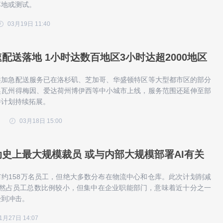
落地或测试。
03月19日 11:40
配送落地 1小时达数百地区3小时达超2000地区
类加急配送服务已在洛杉矶、芝加哥、华盛顿特区等大型都市区的部分
奥瓦州得梅因、爱达荷州博伊西等中小城市上线，服务范围还延伸至部
并计划持续拓展。
03月18日 15:00
史上最大规模裁员 或与内部大规模部署AI有关
约158万名员工，但绝大多数分布在物流中心和仓库。此次计划削减
虽然占员工总数比例较小，但集中在企业职能部门，意味着近十分之一
受到冲击。
1月27日 14:07