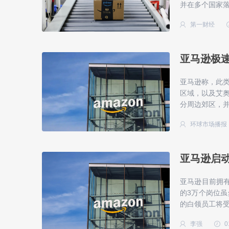
并在多个国家
第一财经
亚马逊极速
亚马逊称，此
区域，以及艾
分周边郊区，
环球市场播报
亚马逊启动
亚马逊目前拥有
的3万个岗位
的白领员工将
李强
0