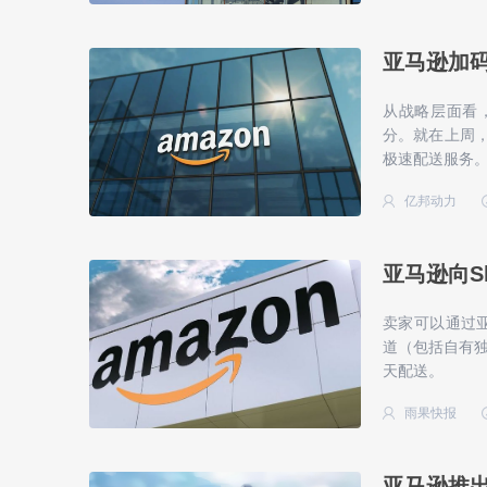
亚马逊加码
从战略层面看，
分。就在上周，
极速配送服务
亿邦动力
亚马逊向S
卖家可以通过亚马逊多
道（包括自有独
天配送。
雨果快报
亚马逊推出