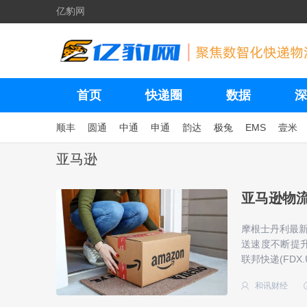
亿豹网
首页
快递圈
数据
深
顺丰
圆通
中通
申通
韵达
极兔
EMS
壹米
亚马逊
亚马逊物
摩根士丹利最
送速度不断提升
联邦快递(FDX
和讯财经