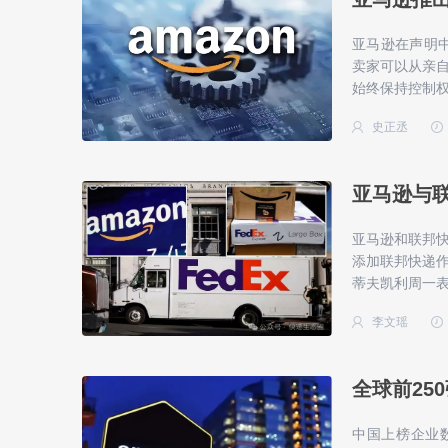
亚马逊在声明中
卖家可以从亲
始终保持控制
史正丞
亚马逊与
​亚马逊和联邦
添加联邦快递
蒂夫凯利周一表
李文瑶
全球前25
中国上榜企业数量