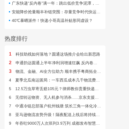
仅扰乱行业秩序，更直接威
广东快递“反内卷”满一年：跳出低价竞争泥潭，网点盈利与小哥收入双向改善
胁群众寄递安全与公共安
安能降价抢量顺丰补链突围：存量竞争时代快运行业该如何突破发展困局？
全。
40℃暴晒派件！快递小哥高温补贴形同虚设？
热度排行
1
科技助残如何落地？圆通这场推介会给出新思路
2
申通韵达圆通上半年净利润增速狂飙 反内卷效果显现
3
物流、金融、AI全方位助力 顺丰携手粤商拓全球市场
4
夏季北瓜南运困局：一车西瓜成本几千物流费上万谁来解？
5
12.5万虫草寄丢赔105元？律师教你贵重快递丢失如何维权
6
无偿转运物资、无人机参与消杀......京东支援广西灾后重建
7
中通冷链总部落户杭州钱塘 筑长三角一体化冷链中枢基地
8
亚马逊物流攻势升级！隔夜配送上线后将持续挤压快递巨头
9
年吞吐9000万人次班列3.9万列 成都发布智慧物流“双清单”