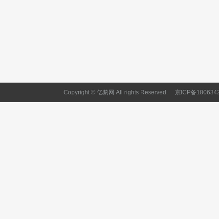
Copyright © 亿豹网 All rights Reserved.
京ICP备180634