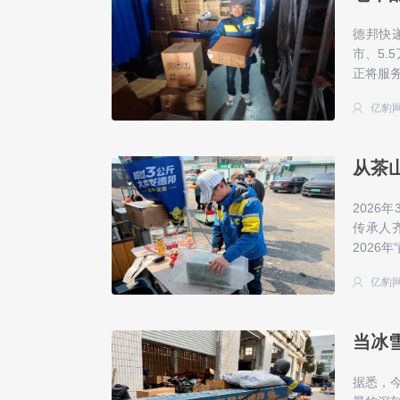
德邦快
市、5.
正将服
亿豹
从茶
202
传承人
2026
亿豹
当冰
据悉，