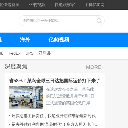
豹快递资源
亿豹视频
快递观察家
手机亿豹网
链
海外
亿豹视频
HL
FedEx
UPS
亚马逊
深度聚焦
MORE+
省58%！菜鸟全球三日达把国际运价打下来了
在这次发布会之前，菜鸟此
前已试运营数月并于8月3日
正式运营的英国伦敦口岸
仓，采用“关仓一体”模式，把
压实总部主体责任，快递业开启精细治理新时代
清关、查验、末端派送收拢
进同一套体系，包裹落地后
褪去补贴红利告别“草莽时代”！多方入局闪电仓要靠什么打赢即时零售争夺战？