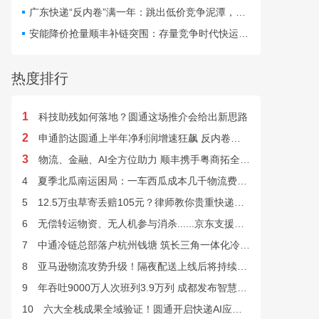
最快24小时完成末端派送。
广东快递“反内卷”满一年：跳出低价竞争泥潭，网点盈利与小哥收入双向改善
安能降价抢量顺丰补链突围：存量竞争时代快运行业该如何突破发展困局？
热度排行
1
科技助残如何落地？圆通这场推介会给出新思路
2
申通韵达圆通上半年净利润增速狂飙 反内卷效果显现
3
物流、金融、AI全方位助力 顺丰携手粤商拓全球市场
4
夏季北瓜南运困局：一车西瓜成本几千物流费上万谁来解？
5
12.5万虫草寄丢赔105元？律师教你贵重快递丢失如何维权
6
无偿转运物资、无人机参与消杀......京东支援广西灾后重建
7
中通冷链总部落户杭州钱塘 筑长三角一体化冷链中枢基地
8
亚马逊物流攻势升级！隔夜配送上线后将持续挤压快递巨头
9
年吞吐9000万人次班列3.9万列 成都发布智慧物流“双清单”
10
六大全栈成果全域验证！圆通开启快递AI应用规模化落地