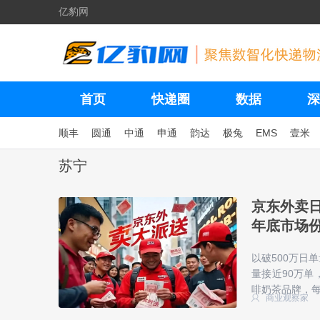
亿豹网
首页
快递圈
数据
深
顺丰
圆通
中通
申通
韵达
极兔
EMS
壹米
苏宁
京东外卖日
年底市场份
以破500万日
量接近90万单
啡奶茶品牌，
商业观察家