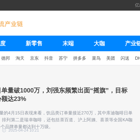
亿
度
新零售
末端
大咖
产业
德邦
淘天
京东
抖音
苏宁
拼多多
菜鸟
美团
闪送
D
单量破1000万，刘强东频繁出面“摇旗”，目标
额达23%
单量的4月15日表现来看，饮品类订单量接近270万，其中库迪咖啡日单
，排列第二是瑞幸咖啡，还包括茶百道、沪上阿姨、喜茶等全国KA咖
每个品牌单量都达到十万级。
2025-04-24 10:21