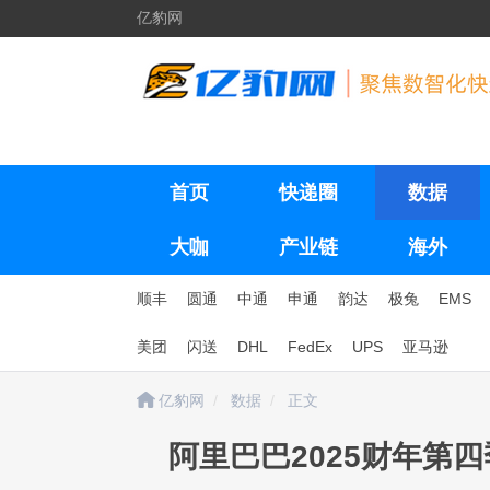
亿豹网
首页
快递圈
数据
大咖
产业链
海外
顺丰
圆通
中通
申通
韵达
极兔
EMS
美团
闪送
DHL
FedEx
UPS
亚马逊
亿豹网
数据
正文
阿里巴巴2025财年第四季