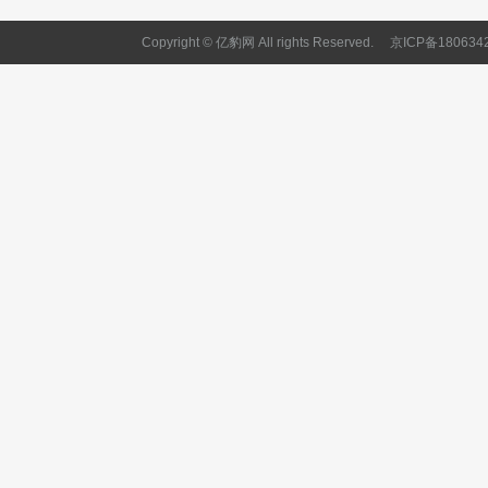
Copyright © 亿豹网 All rights Reserved.
京ICP备180634