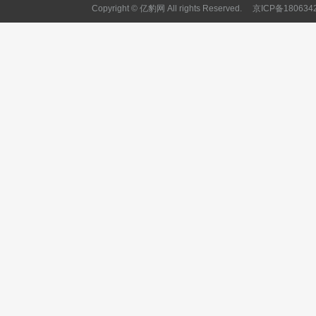
Copyright © 亿豹网 All rights Reserved.
京ICP备180634