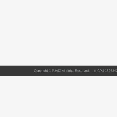
Copyright © 亿豹网 All rights Reserved.
京ICP备180634