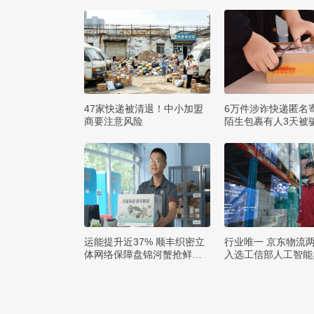
47家快递被清退！中小加盟
6万件涉诈快递匿名
商要注意风险
陌生包裹有人3天被骗
运能提升近37% 顺丰织密立
行业唯一 京东物流
体网络保障盘锦河蟹抢鲜出
入选工信部人工智能
辽
例