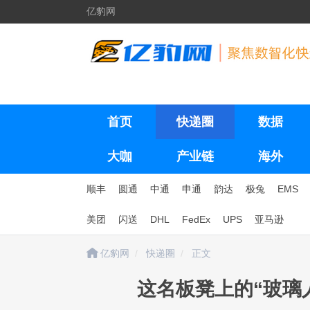
亿豹网
首页
快递圈
数据
大咖
产业链
海外
顺丰
圆通
中通
申通
韵达
极兔
EMS
美团
闪送
DHL
FedEx
UPS
亚马逊
亿豹网
快递圈
正文
这名板凳上的“玻璃