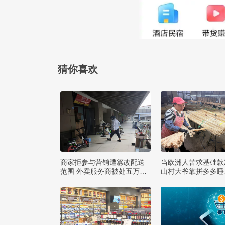
猜你喜欢
商家拒参与营销遭篡改配送
当欧洲人苦求基础款
范围 外卖服务商被处五万罚
山村大爷靠拼多多睡
款
款