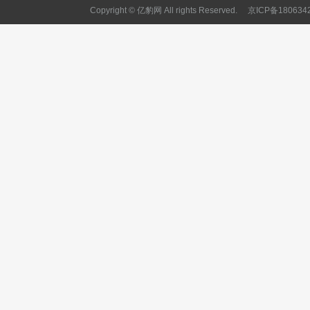
Copyright © 亿豹网 All rights Reserved.
京ICP备180634