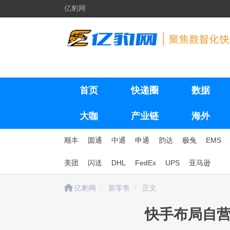
亿豹网
首页
快递圈
数据
大咖
产业链
海外
顺丰
圆通
中通
申通
韵达
极兔
EMS
美团
闪送
DHL
FedEx
UPS
亚马逊
亿豹网
新零售
正文
快手布局自营