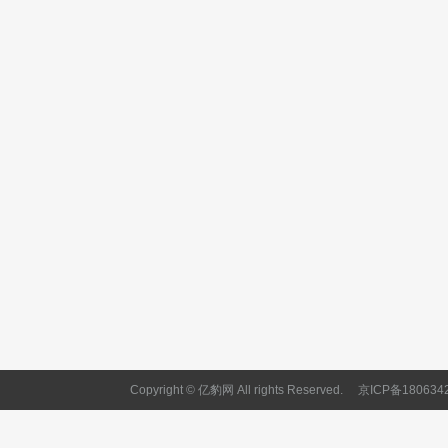
Copyright © 亿豹网 All rights Reserved.
京ICP备180634