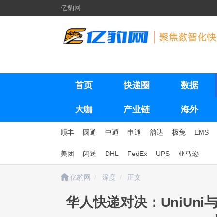
亿豹网
首页
快递圈
数据
大咖
产业链
海外
顺丰
圆通
中通
申通
韵达
极兔
EMS
美团
闪送
DHL
FedEx
UPS
亚马逊
亿豹网
深度
正文
华人快递对决：UniUn