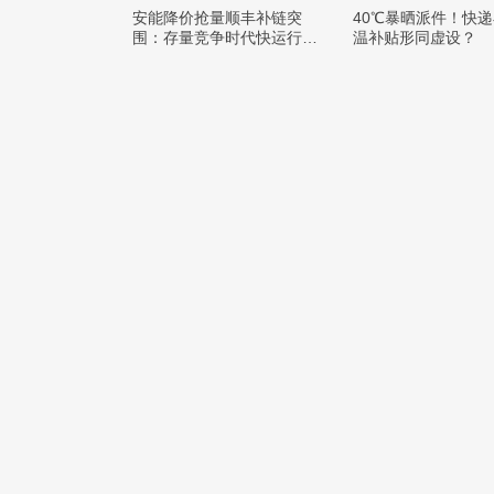
安能降价抢量顺丰补链突
40℃暴晒派件！快
围：存量竞争时代快运行业
温补贴形同虚设？
该如何突破发展困局？