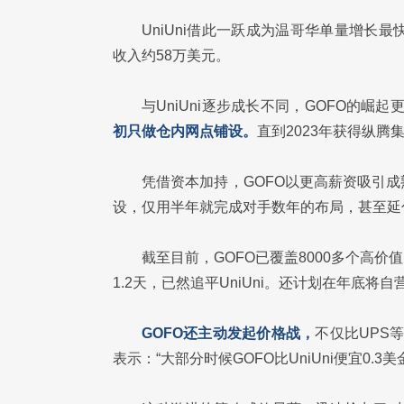
UniUni借此一跃成为温哥华单量增长
收入约58万美元。
与UniUni逐步成长不同，GOFO的崛起更
初只做仓内网点铺设。
直到2023年获得纵
凭借资本加持，GOFO以更高薪资吸引
设，仅用半年就完成对手数年的布局，甚至延伸
截至目前，GOFO已覆盖8000多个高
1.2天，已然追平UniUni。还计划在年底将
GOFO还主动发起价格战，
不仅比UPS等
表示：“大部分时候GOFO比UniUni便宜0.3美