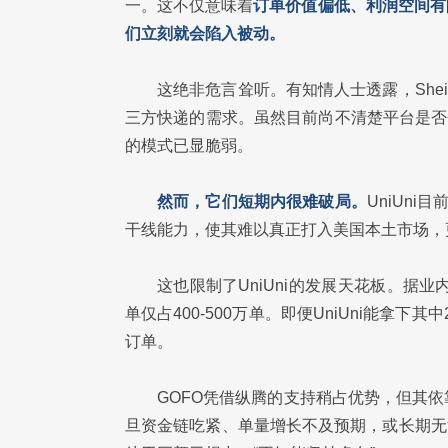
一。这不仅意味着
订单价值偏低、利润空间有
们立刻就会陷入被动。
这绝非危言耸听。有知情人士透露，Shei
三方快递的需求。虽然目前尚不清楚平台是否会完
的模式已显脆弱。
然而，它们短期内很难破局。
UniUn
干线能力，使其难以真正打入美国本土市场，
这也限制了UniUni的发展天花板。据
单仅占400-500万单。即便UniUni能拿
订单。
GOFO凭借纵腾的支持稍占优势，但其
旦资金链吃紧、单量增长不及预期，或长期无