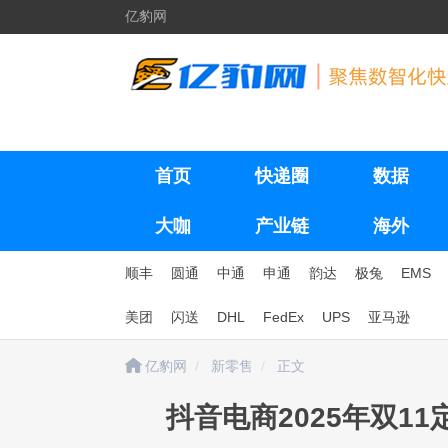
亿豹网
首页
快递圈
数据
大咖
产业链
海外
顺丰
圆通
中通
申通
韵达
极兔
EMS
美团
闪送
DHL
FedEx
UPS
亚马逊
亿豹网
新零售
正文
抖音电商2025年双11