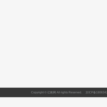
Copyright © 亿豹网 All rights Reserved.
京ICP备180634