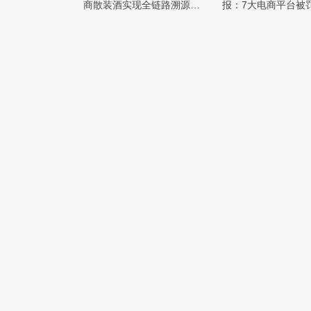
商散装酒实现全链路溯源监
报：7大电商平台被罚
管
元