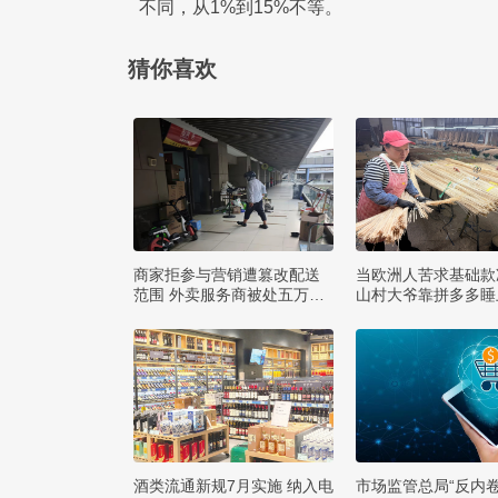
不同，从1%到15%不等。
猜你喜欢
商家拒参与营销遭篡改配送
当欧洲人苦求基础款
范围 外卖服务商被处五万罚
山村大爷靠拼多多睡
款
款
酒类流通新规7月实施 纳入电
市场监管总局“反内卷