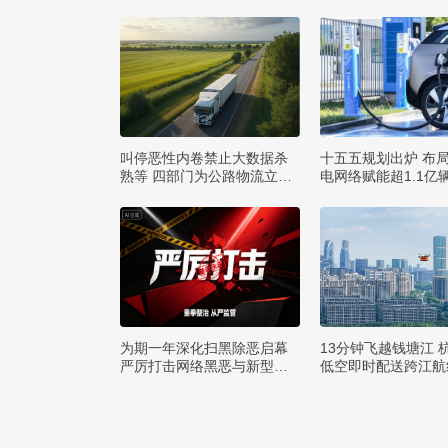
叫停恶性内卷禁止大数据杀
十五五规划出炉 布
熟等 四部门为公路物流立规
电网络赋能超1.1亿
矩
行
为期一年深化扫黑除恶启幕
13分钟飞越钱塘江 
严厉打击网络黑恶与新型犯
低空即时配送跨江航
罪
运