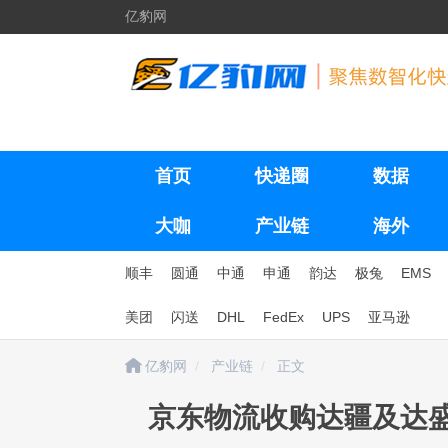
亿豹网
首页
快递圈
数据
大咖
产业链
海外
顺丰
圆通
中通
申通
韵达
极兔
EMS
美团
闪送
DHL
FedEx
UPS
亚马逊
亿豹网
产业链
正文
京东物流收购达疆及达盛