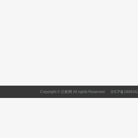
Copyright © 亿豹网 All rights Reserved.
京ICP备180634