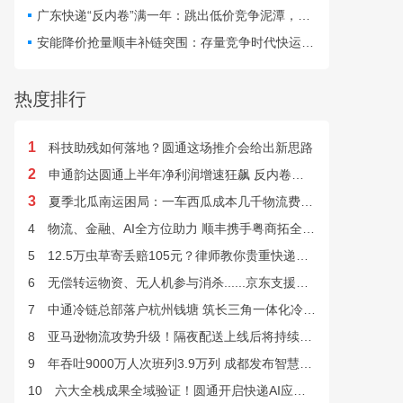
最快24小时完成末端派送。
广东快递“反内卷”满一年：跳出低价竞争泥潭，网点盈利与小哥收入双向改善
安能降价抢量顺丰补链突围：存量竞争时代快运行业该如何突破发展困局？
热度排行
1
科技助残如何落地？圆通这场推介会给出新思路
2
申通韵达圆通上半年净利润增速狂飙 反内卷效果显现
3
夏季北瓜南运困局：一车西瓜成本几千物流费上万谁来解？
4
物流、金融、AI全方位助力 顺丰携手粤商拓全球市场
5
12.5万虫草寄丢赔105元？律师教你贵重快递丢失如何维权
6
无偿转运物资、无人机参与消杀......京东支援广西灾后重建
7
中通冷链总部落户杭州钱塘 筑长三角一体化冷链中枢基地
8
亚马逊物流攻势升级！隔夜配送上线后将持续挤压快递巨头
9
年吞吐9000万人次班列3.9万列 成都发布智慧物流“双清单”
10
六大全栈成果全域验证！圆通开启快递AI应用规模化落地