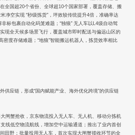
人在全国超20个省份、全球超10个国家部署，覆盖存储、搬
2米净空实现 “秒级拣货”，坪效较传统提升4倍，准确率达
破解非标包裹自动化码笼难题；“独狼” 无人车以L4级自动驾
机可实现全天候多场景飞行，覆盖城市即时配送与偏远山区的
高密度存储难题；“地狼”智能搬运机器人，拣货效率相比
海外供应链，形成“国内赋能产业、海外优化跨境”的供应链
年大闸蟹抢收，京东物流投入无人车、无人机、移动分拣机
、支线低空物流航线，增加空中运输通道；推出了业内首创
到乡间田野；批量投用无人车，首次实现大闸蟹揽收环节的全