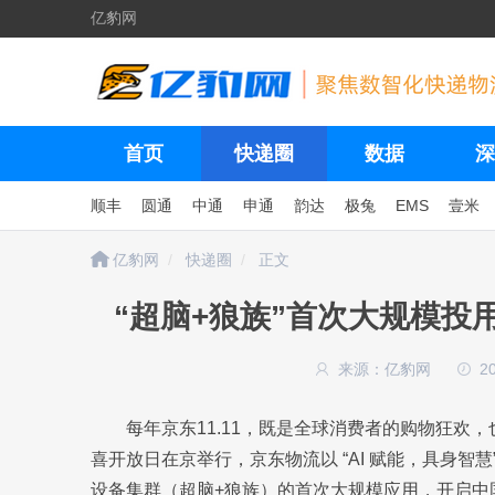
亿豹网
首页
快递圈
数据
深
顺丰
圆通
中通
申通
韵达
极兔
EMS
壹米
亿豹网
快递圈
正文
“超脑+狼族”首次大规模投
来源：亿豹网
2
每年京东11.11，既是全球消费者的购物狂欢，
喜开放日在京举行，京东物流以 “AI 赋能，具身智慧
设备集群（超脑+狼族）的首次大规模应用，开启中国