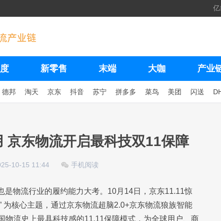
亿
度
新零售
末端
大咖
产业
德邦
淘天
京东
抖音
苏宁
拼多多
菜鸟
美团
闪送
D
用 京东物流开启最科技双11保障
025-10-15 11:44
手机阅读
也是物流行业的履约能力大考。10月14日，京东11.11惊
” 为核心主题，通过京东物流超脑2.0+京东物流狼族智能
物流史上最具科技感的11.11保障模式，为全球用户、商