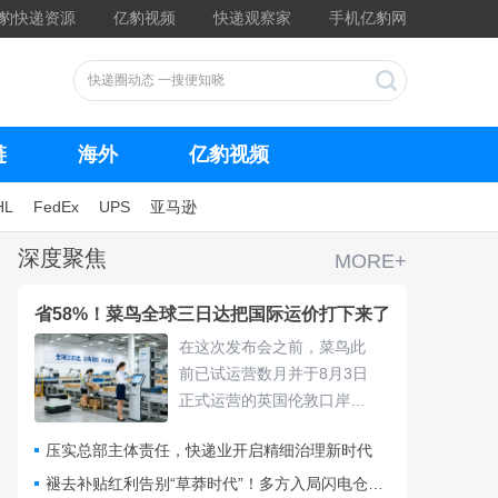
豹快递资源
亿豹视频
快递观察家
手机亿豹网
链
海外
亿豹视频
HL
FedEx
UPS
亚马逊
深度聚焦
MORE+
省58%！菜鸟全球三日达把国际运价打下来了
在这次发布会之前，菜鸟此
前已试运营数月并于8月3日
正式运营的英国伦敦口岸
仓，采用“关仓一体”模式，把
压实总部主体责任，快递业开启精细治理新时代
清关、查验、末端派送收拢
进同一套体系，包裹落地后
褪去补贴红利告别“草莽时代”！多方入局闪电仓要靠什么打赢即时零售争夺战？