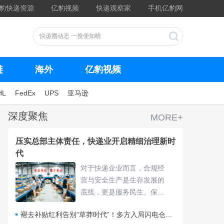
豹快递资源
亿豹视频
快递观察家
手机亿豹网
链
海外
亿豹视频
HL
FedEx
UPS
亚马逊
深度聚焦
MORE+
压实总部主体责任，快递业开启精细治理新时
代
对于快递企业而言，合规经
营与安全生产是生存发展的
底线，更是服务民生、保障
物流畅通的核心责任，频繁
褪去补贴红利告别“草莽时代”！多方入局闪电仓要靠什么打赢即时零售争夺战？
的违规处罚与安全隐患，不