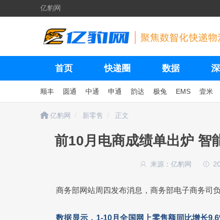
亿豹网
首页
快递圈
数据
深
顺丰
圆通
中通
申通
韵达
极兔
EMS
壹米
亿豹网
新零售
正文
前10月电商成绩单出炉 
来源：亿豹网
2
商务部网站周四发布消息，商务部电子商务司负责
数据显示，1-10月全国网上零售额同比增长9.