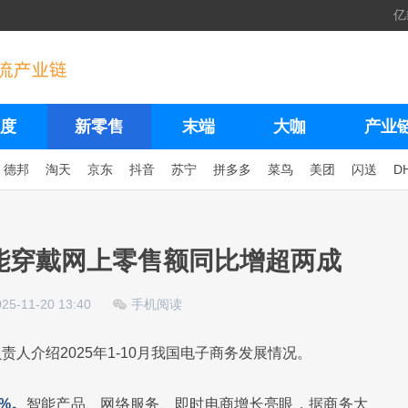
亿
度
新零售
末端
大咖
产业
德邦
淘天
京东
抖音
苏宁
拼多多
菜鸟
美团
闪送
D
智能穿戴网上零售额同比增超两成
025-11-20 13:40
手机阅读
人介绍2025年1-10月我国电子商务发展情况。
6%。
智能产品、网络服务、即时电商增长亮眼，据商务大