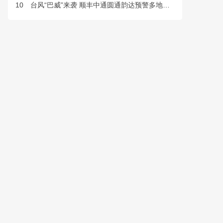
10
台风“巴威”来袭 顺丰中通圆通韵达预警多地快件派送延误