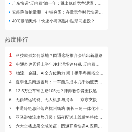
仅扰乱行业秩序，更直接威
广东快递“反内卷”满一年：跳出低价竞争泥潭，网点盈利与小哥收入双向改善
胁群众寄递安全与公共安
安能降价抢量顺丰补链突围：存量竞争时代快运行业该如何突破发展困局？
全。
40℃暴晒派件！快递小哥高温补贴形同虚设？
热度排行
1
科技助残如何落地？圆通这场推介会给出新思路
2
申通韵达圆通上半年净利润增速狂飙 反内卷效果显现
3
物流、金融、AI全方位助力 顺丰携手粤商拓全球市场
4
夏季北瓜南运困局：一车西瓜成本几千物流费上万谁来解？
5
12.5万虫草寄丢赔105元？律师教你贵重快递丢失如何维权
6
无偿转运物资、无人机参与消杀......京东支援广西灾后重建
7
中通冷链总部落户杭州钱塘 筑长三角一体化冷链中枢基地
8
亚马逊物流攻势升级！隔夜配送上线后将持续挤压快递巨头
9
六大全栈成果全域验证！圆通开启快递AI应用规模化落地