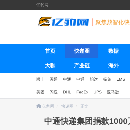
亿豹网
首页
快递圈
数据
大咖
产业链
海外
顺丰
圆通
中通
申通
韵达
极兔
EMS
美团
闪送
DHL
FedEx
UPS
亚马逊
亿豹网
快递圈
正文
中通快递集团捐款100