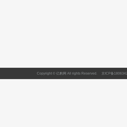
Copyright © 亿豹网 All rights Reserved.
京ICP备180634