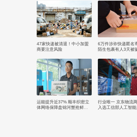
47家快递被清退！中小加盟
6万件涉诈快递匿名
商要注意风险
陌生包裹有人3天被骗
运能提升近37% 顺丰织密立
行业唯一 京东物流
体网络保障盘锦河蟹抢鲜出
入选工信部人工智能
辽
例