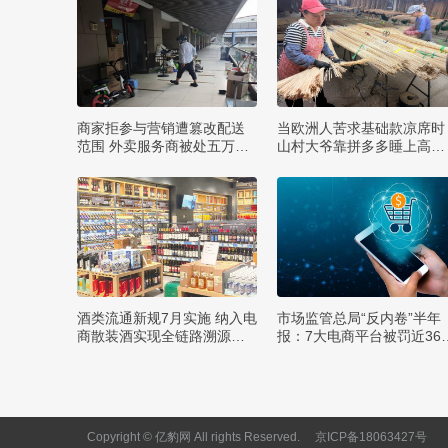
商家拒参与营销遭篡改配送
当欧洲人苦求基础款凉席时
范围 外卖服务商被处五万罚
山村大爷靠拼多多睡上高端
款
款
酒类流通新规7月实施 纳入电
市场监管总局“反内卷”半年
商散装酒实现全链路溯源监
报：7大电商平台被罚近36
管
元
Copyright © 亿豹网 All rights Reserved.
京ICP备18063427号