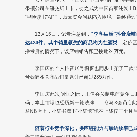
带领公司在纽交所上市，使之成为中国首家纯线上B
“早晚读书”APP，后因资金问题陷入困境，最终通
12月16日，记者注意到，
“李享生活”抖音店
达424件。其中销量领先的商品均为红酒类，
定价区
播带货的情况下，该店铺销售额已接近24万元。
李国庆的个人抖音账号橱窗也同步上架了三款“
号橱窗相关商品销量累计已超过285万件。
李国庆此次创业之际，正值会员制电商竞争日趋
码，本土市场也经历新一轮洗牌——盒马X会员店
马NB店上，小红书旗下“小红卡”也在上线仅三个月
随着行业竞争深化，供应链能力与履约效率已
着力提升“最后一公里”配送服务。