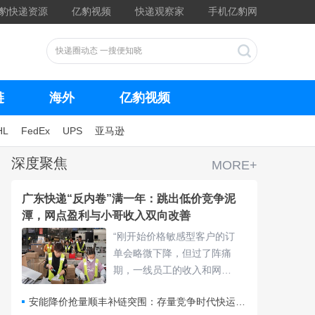
豹快递资源
亿豹视频
快递观察家
手机亿豹网
链
海外
亿豹视频
HL
FedEx
UPS
亚马逊
深度聚焦
MORE+
广东快递“反内卷”满一年：跳出低价竞争泥
潭，网点盈利与小哥收入双向改善
“刚开始价格敏感型客户的订
单会略微下降，但过了阵痛
期，一线员工的收入和网点
的利润都有明显好转。”一家
安能降价抢量顺丰补链突围：存量竞争时代快运行业该如何突破发展困局？
快递公司区域负责人这番