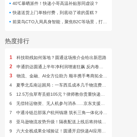
话，道出了广东快递行业过
40℃暴晒派件！快递小哥高温补贴形同虚设？
去一年来的变化。
快递送货上门单独付费，到底动了谁的蛋糕？
前菜鸟CTO入局具身智能，聚焦B2C等场景，打造Physical AI获亿元种子融资
热度排行
1
科技助残如何落地？圆通这场推介会给出新思路
2
申通韵达圆通上半年净利润增速狂飙 反内卷效果显现
3
物流、金融、AI全方位助力 顺丰携手粤商拓全球市场
4
夏季北瓜南运困局：一车西瓜成本几千物流费上万谁来解？
5
12.5万虫草寄丢赔105元？律师教你贵重快递丢失如何维权
6
无偿转运物资、无人机参与消杀......京东支援广西灾后重建
7
中通冷链总部落户杭州钱塘 筑长三角一体化冷链中枢基地
8
亚马逊物流攻势升级！隔夜配送上线后将持续挤压快递巨头
9
六大全栈成果全域验证！圆通开启快递AI应用规模化落地