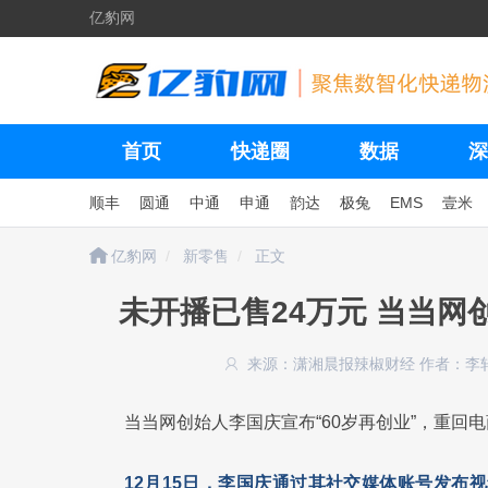
亿豹网
首页
快递圈
数据
深
顺丰
圆通
中通
申通
韵达
极兔
EMS
壹米
亿豹网
新零售
正文
未开播已售24万元 当当网
来源：潇湘晨报辣椒财经
作者：李
当当网创始人李国庆宣布“60岁再创业”，重回
12月15日，李国庆通过其社交媒体账号发布