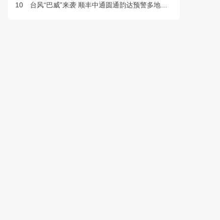
10
台风“巴威”来袭 顺丰中通圆通韵达预警多地快件派送延误