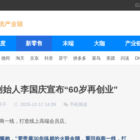
亿
度
新零售
末端
大咖
产业
德邦
淘天
京东
抖音
苏宁
拼多多
菜鸟
美团
闪送
D
创始人李国庆宣布“60岁再创业”
轩子
2025-12-17 14:39
手机阅读
电商一线，打造线上高端会员店。
视频称，“要带着30年练就的火眼金睛，重回电商一线，打