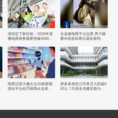
深圳定下新目标：2028年直
全县被电商平台拉黑 男子频
播电商销售额要突破4000亿
繁AI伪造坏果仅退款获刑一
元
年
电商法迎大修出台20条新规
拼多多雄安公司单月入职超6
亿
强化平台处罚保障从业者权
00人 7月底全员搬至新办公
益
楼