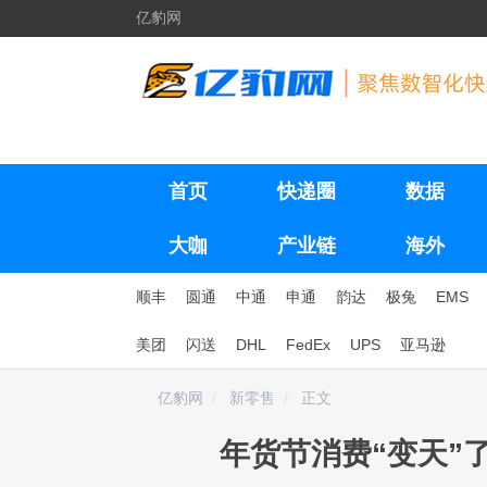
亿豹网
首页
快递圈
数据
大咖
产业链
海外
顺丰
圆通
中通
申通
韵达
极兔
EMS
美团
闪送
DHL
FedEx
UPS
亚马逊
亿豹网
新零售
正文
年货节消费“变天”