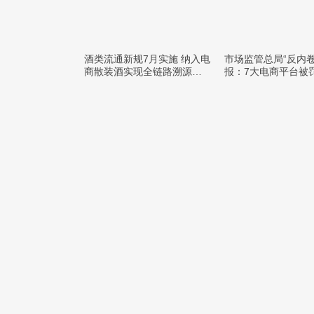
酒类流通新规7月实施 纳入电
市场监管总局“反内卷
商散装酒实现全链路溯源监
报：7大电商平台被罚
管
元