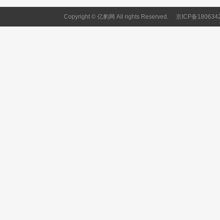
Copyright © 亿豹网 All rights Reserved.
京ICP备180634