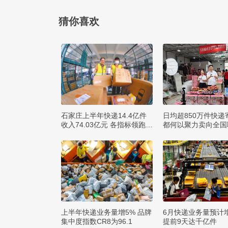
猜你喜欢
石家庄上半年快递14.4亿件
日均超850万件快递
收入74.03亿元 各指标领跑全
都何以聚力卖向全国
省
球？
上半年快递业务量增5% 品牌
6月快递业务量预计
集中度指数CR8为96.1
提前9天达千亿件