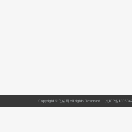
Copyright © 亿豹网 All rights Reserved.
京ICP备180634