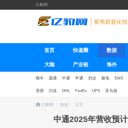
亿豹网
首页
快递圈
数据
大咖
产业链
海外
顺丰
圆通
中通
申通
韵达
极兔
EMS
美团
闪送
DHL
FedEx
UPS
亚马逊
亿豹网
数据
正文
中通2025年营收预计