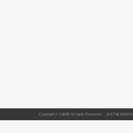
Copyright © 亿豹网 All rights Reserved.
京ICP备180634