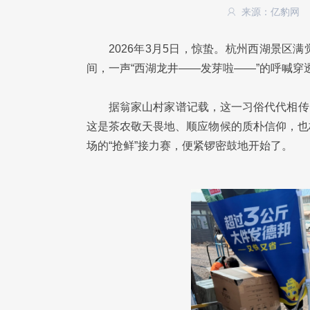
来源：亿豹网
2026年3月5日，惊蛰。杭州西湖景
间，一声“西湖龙井——发芽啦——”的呼喊穿透
据翁家山村家谱记载，这一习俗代代相传，
这是茶农敬天畏地、顺应物候的质朴信仰，也
场的“抢鲜”接力赛，便紧锣密鼓地开始了。