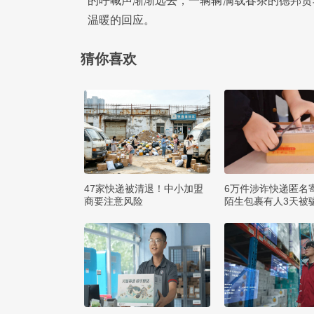
的呼喊声渐渐远去，一辆辆满载春茶的德邦货
温暖的回应。
猜你喜欢
47家快递被清退！中小加盟
6万件涉诈快递匿名
商要注意风险
陌生包裹有人3天被骗