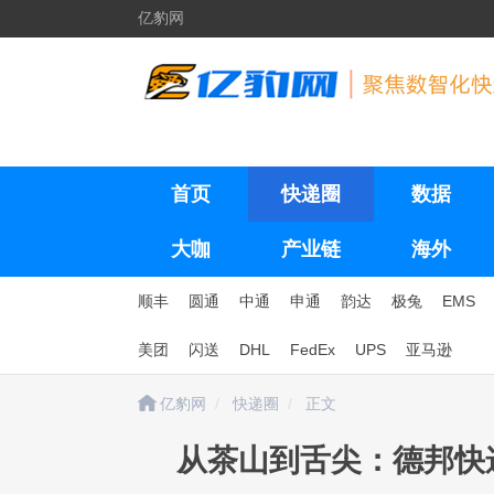
亿豹网
首页
快递圈
数据
大咖
产业链
海外
顺丰
圆通
中通
申通
韵达
极兔
EMS
美团
闪送
DHL
FedEx
UPS
亚马逊
亿豹网
快递圈
正文
从茶山到舌尖：德邦快