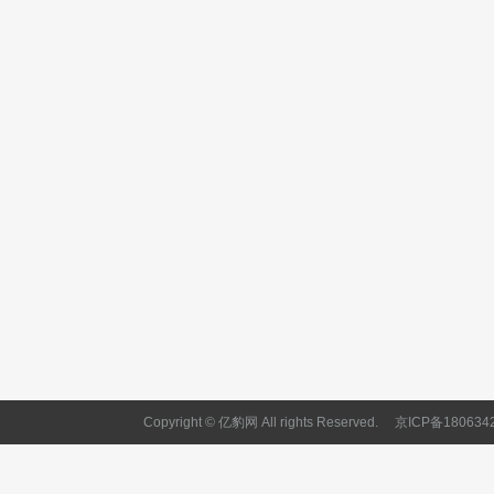
Copyright © 亿豹网 All rights Reserved.
京ICP备180634