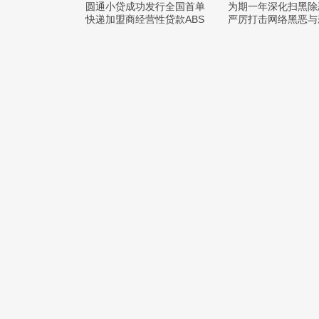
圆通小贷成功发行全国首单
为期一年深化扫黑除
快递加盟商经营性贷款ABS
严厉打击网络黑恶与
罪