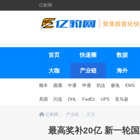
亿豹网
首页
快递圈
数据
大咖
产业链
海外
顺丰
圆通
中通
申通
韵达
极兔
EMS
美团
闪送
DHL
FedEx
UPS
亚马逊
亿豹网
产业链
正文
最高奖补20亿 新一轮