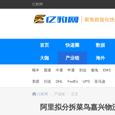
亿豹网
首页
快递圈
数据
大咖
产业链
海外
顺丰
圆通
中通
申通
韵达
极兔
EMS
美团
闪送
DHL
FedEx
UPS
亚马逊
亿豹网
产业链
正文
阿里拟分拆菜鸟嘉兴物