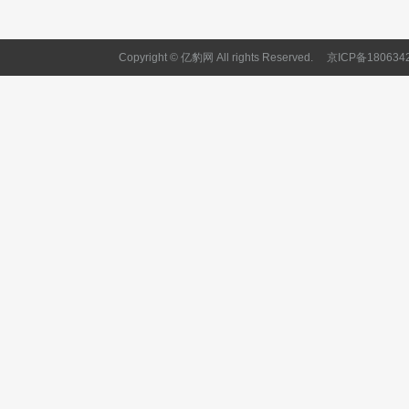
Copyright © 亿豹网 All rights Reserved.
京ICP备180634