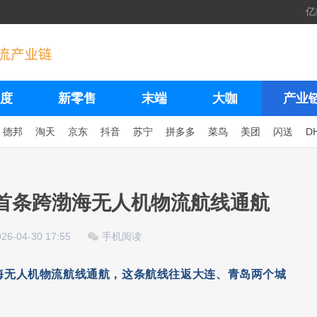
亿
度
新零售
末端
大咖
产业
德邦
淘天
京东
抖音
苏宁
拼多多
菜鸟
美团
闪送
D
内首条跨渤海无人机物流航线通航
26-04-30 17:55
手机阅读
跨渤海无人机物流航线通航，这条航线往返大连、青岛两个城