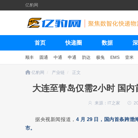
亿豹网
首页
快递圈
数据
深
顺丰
圆通
中通
申通
韵达
极兔
EMS
壹米
亿豹网
产业链
正文
大连至青岛仅需2小时 国
来源：IT之家
20
据央视新闻报道，
4 月 29 日，国内首条
市。