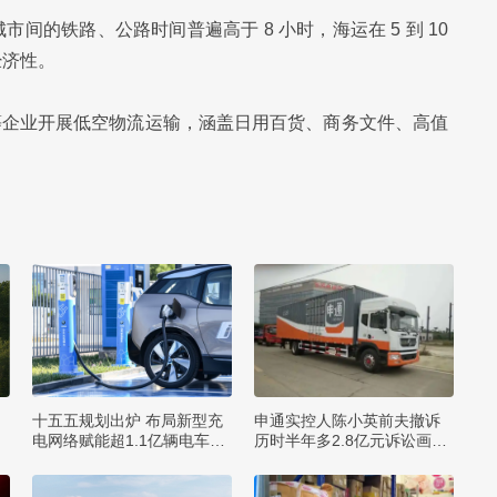
的铁路、公路时间普遍高于 8 小时，海运在 5 到 10
经济性。
等企业开展低空物流运输，涵盖日用百货、商务文件、高值
十五五规划出炉 布局新型充
申通实控人陈小英前夫撤诉
规
电网络赋能超1.1亿辆电车出
历时半年多2.8亿元诉讼画句
行
号