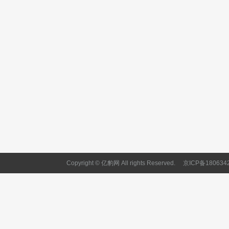
Copyright © 亿豹网 All rights Reserved.
京ICP备180634