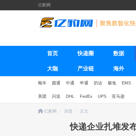
亿豹网
首页
快递圈
数据
大咖
产业链
海外
顺丰
圆通
中通
申通
韵达
极兔
EMS
美团
闪送
DHL
FedEx
UPS
亚马逊
亿豹网
深度
正文
快递企业扎堆发