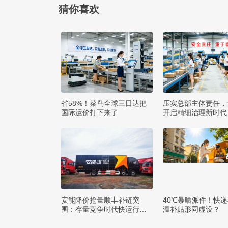
猜你喜欢
省58%！菜鸟全球三日达把
压实总部主体责任，
国际运价打下来了
开启精细治理新时代
安能降价抢量顺丰补链突
40℃暴晒派件！快
围：存量竞争时代快运行业
温补贴形同虚设？
该如何突破发展困局？