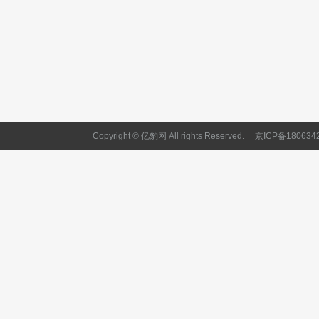
Copyright © 亿豹网 All rights Reserved.
京ICP备180634