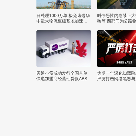
日处理1000万单 极兔速递华
叫停恶性内卷禁止大
中最大物流枢纽基地加速建
熟等 四部门为公路
设
矩
圆通小贷成功发行全国首单
为期一年深化扫黑除
快递加盟商经营性贷款ABS
严厉打击网络黑恶与
罪