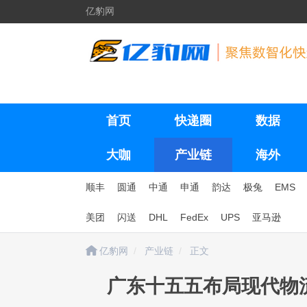
亿豹网
首页
快递圈
数据
大咖
产业链
海外
顺丰
圆通
中通
申通
韵达
极兔
EMS
美团
闪送
DHL
FedEx
UPS
亚马逊
亿豹网
产业链
正文
广东十五五布局现代物