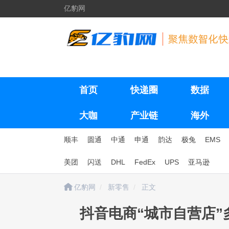
亿豹网
首页
快递圈
数据
大咖
产业链
海外
顺丰
圆通
中通
申通
韵达
极兔
EMS
美团
闪送
DHL
FedEx
UPS
亚马逊
亿豹网
新零售
正文
抖音电商“城市自营店”