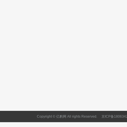
Copyright © 亿豹网 All rights Reserved.
京ICP备180634