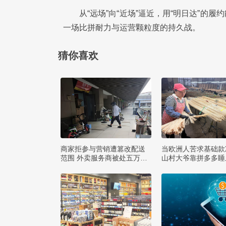
从“远场”向“近场”逼近，用“明日达”
一场比拼耐力与运营颗粒度的持久战。
猜你喜欢
商家拒参与营销遭篡改配送
当欧洲人苦求基础款
范围 外卖服务商被处五万罚
山村大爷靠拼多多睡
款
款