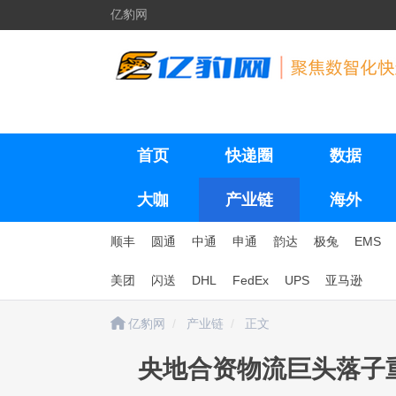
亿豹网
首页
快递圈
数据
大咖
产业链
海外
顺丰
圆通
中通
申通
韵达
极兔
EMS
美团
闪送
DHL
FedEx
UPS
亚马逊
亿豹网
产业链
正文
央地合资物流巨头落子