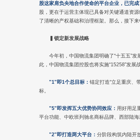
股这家肩负央地合作使命的平台企业，已完成
股，更在于运营主体现已具备对关键通道资源
了清晰的产权基础和治理框架。那么，接下来
▍锁定新发展战略
今年初，中国物流集团明确了“十五五”发展
此，中国物流集团控股也将实施“15258”发展
"1"即1个总目标：
锚定打造“立足重庆、
标。
"5"即发挥五大优势协同效应：
用好用足
平台功能、中欧班列驰名商标品牌、西部陆海新
"2"即打造两大平台：
分阶段构筑内陆开