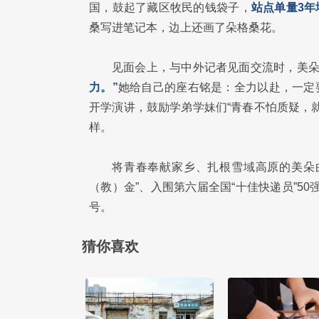
国，鼓起了藏区牧民的钱袋子，
站点单量3年
桑写进笔记本，边上还画了朵格桑花。
见面会上，与中外记者见面交流时，美
力。”
她给自己的座右铭是：全力以赴，一定要
开学演讲，鼓励学弟学妹们“青春不怕质疑，
样。
将青春奉献家乡、扎根雪域高原的美朵曲桑
（教）金”、入围第六届全国“十佳快递员”50
号。
猜你喜欢