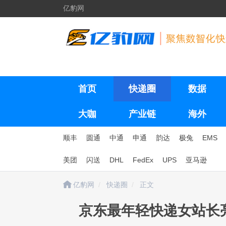
亿豹网
首页
快递圈
数据
大咖
产业链
海外
顺丰
圆通
中通
申通
韵达
极兔
EMS
美团
闪送
DHL
FedEx
UPS
亚马逊
亿豹网
快递圈
正文
京东最年轻快递女站长