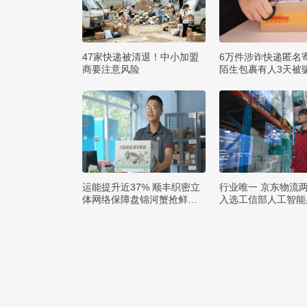
47家快递被清退！中小加盟
6万件涉诈快递匿名
商要注意风险
陌生包裹有人3天被骗
运能提升近37% 顺丰织密立
行业唯一 京东物流
体网络保障盘锦河蟹抢鲜出
入选工信部人工智能
辽
例