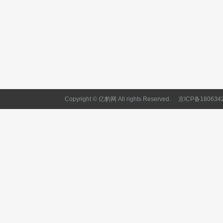
Copyright © 亿豹网 All rights Reserved.
京ICP备180634