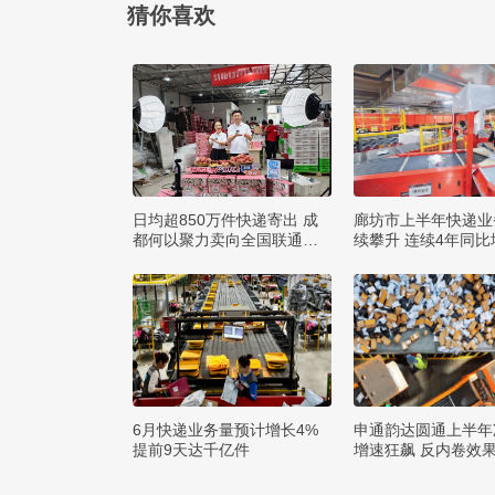
猜你喜欢
日均超850万件快递寄出 成
廊坊市上半年快递业
都何以聚力卖向全国联通全
续攀升 连续4年同比
球？
0%
6月快递业务量预计增长4%
申通韵达圆通上半年
提前9天达千亿件
增速狂飙 反内卷效