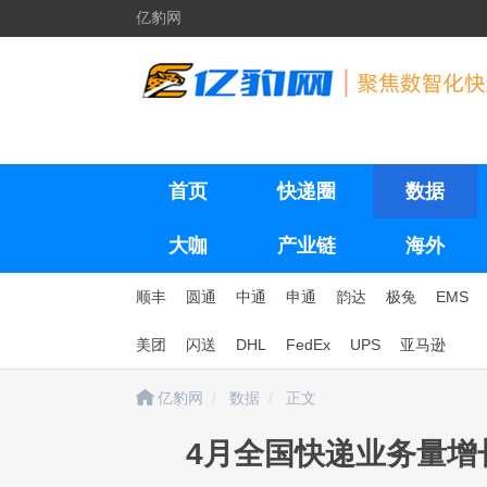
亿豹网
首页
快递圈
数据
大咖
产业链
海外
顺丰
圆通
中通
申通
韵达
极兔
EMS
美团
闪送
DHL
FedEx
UPS
亚马逊
亿豹网
数据
正文
4月全国快递业务量增长