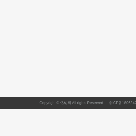
Copyright © 亿豹网 All rights Reserved.
京ICP备180634