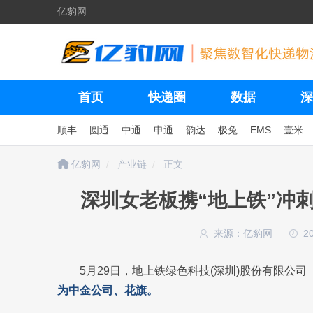
亿豹网
首页
快递圈
数据
深
顺丰
圆通
中通
申通
韵达
极兔
EMS
壹米
亿豹网
产业链
正文
深圳女老板携“地上铁”冲刺
来源：亿豹网
2
5月29日，地上铁绿色科技(深圳)股份有限公司
为中金公司、花旗。