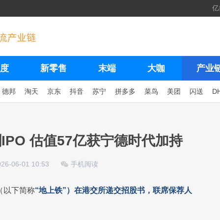
亿
度
新零售
末端
大咖
产业
德邦
淘天
京东
抖音
苏宁
拼多多
菜鸟
美团
闪送
D
IPO 估值57亿获宁德时代加持
026-06-01 10:53
手机阅读
（以下简称
“地上铁”）在港交所递交招股书，联席保荐人