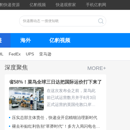
豹快递资源
亿豹视频
快递观察家
手机亿豹网
链
海外
亿豹视频
HL
FedEx
UPS
亚马逊
深度聚焦
MORE+
省58%！菜鸟全球三日达把国际运价打下来了
在这次发布会之前，菜鸟此
前已试运营数月并于8月3日
正式运营的英国伦敦口岸
仓，采用“关仓一体”模式，把
压实总部主体责任，快递业开启精细治理新时代
清关、查验、末端派送收拢
进同一套体系，包裹落地后
褪去补贴红利告别“草莽时代”！多方入局闪电仓要靠什么打赢即时零售争夺战？