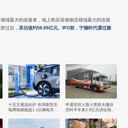
行领域最大的连接者，地上铁应该做物流领域最大的连接
融资过后，
其估值约56.69亿元。IPO前，宁德时代通过旗
十五五规划出炉 布局新型充
申通实控人陈小英前夫撤诉
规
电网络赋能超1.1亿辆电车出
历时半年多2.8亿元诉讼画句
行
号