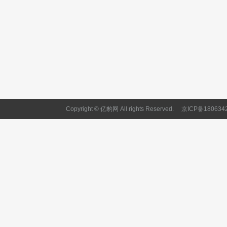
Copyright © 亿豹网 All rights Reserved.
京ICP备180634