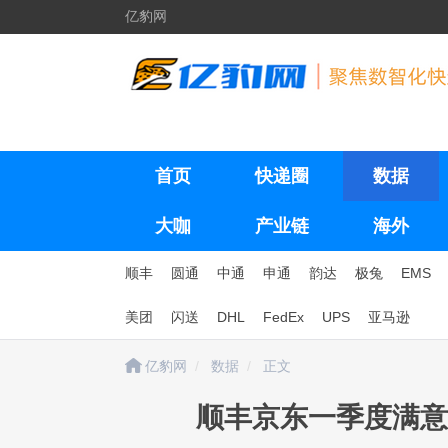
亿豹网
首页
快递圈
数据
大咖
产业链
海外
顺丰
圆通
中通
申通
韵达
极兔
EMS
美团
闪送
DHL
FedEx
UPS
亚马逊
亿豹网
数据
正文
顺丰京东一季度满意