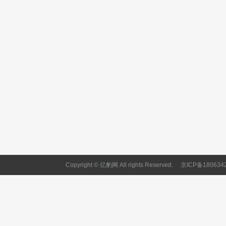
Copyright © 亿豹网 All rights Reserved.
京ICP备180634