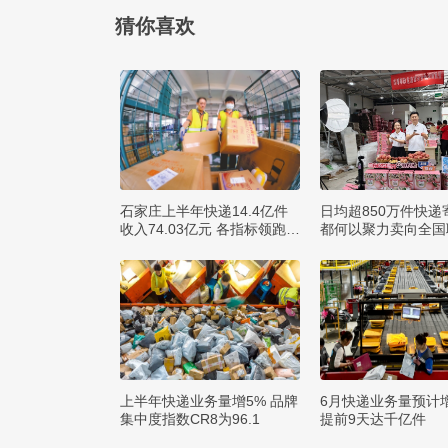
猜你喜欢
石家庄上半年快递14.4亿件
日均超850万件快递
收入74.03亿元 各指标领跑全
都何以聚力卖向全国
省
球？
上半年快递业务量增5% 品牌
6月快递业务量预计
集中度指数CR8为96.1
提前9天达千亿件