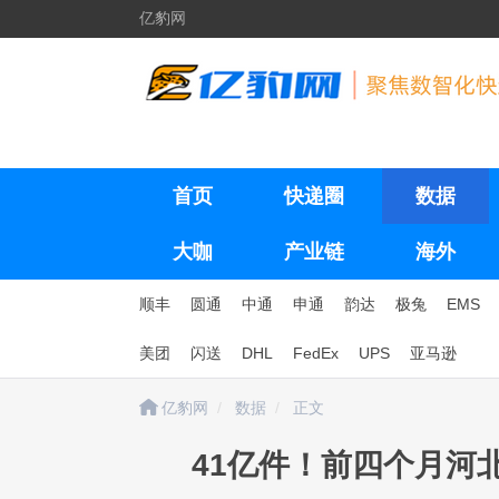
亿豹网
首页
快递圈
数据
大咖
产业链
海外
顺丰
圆通
中通
申通
韵达
极兔
EMS
美团
闪送
DHL
FedEx
UPS
亚马逊
亿豹网
数据
正文
41亿件！前四个月河