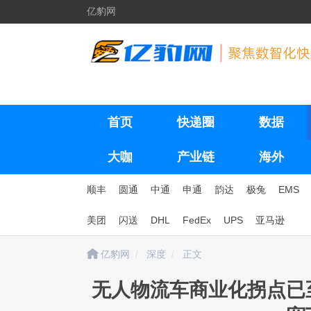
亿豹网
首页
快递圈
数据
大咖
产业链
海外
顺丰
圆通
中通
申通
韵达
极兔
EMS
美团
闪送
DHL
FedEx
UPS
亚马逊
亿豹网
深度
正文
无人物流车商业化拐点已