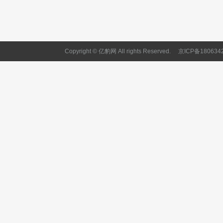
Copyright © 亿豹网 All rights Reserved.
京ICP备180634