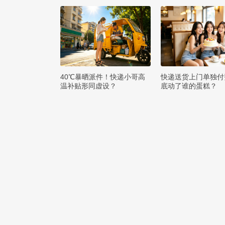
40℃暴晒派件！快递小哥高
快递送货上门单独付
温补贴形同虚设？
底动了谁的蛋糕？