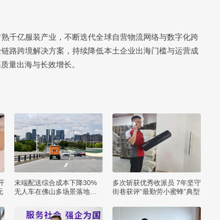
常熟千亿服装产业，不断迭代全球自营物流网络与数字化跨
全链路跨境解决方案，持续降低本土企业出海门槛与运营成
高质量出海与长效增长。
开
末端配送综合成本下降30%
多次斩获优秀收派员 7年坚守
元
无人车在佛山多场景落地应
街巷获评“最勤劳小蜜蜂”典型
用