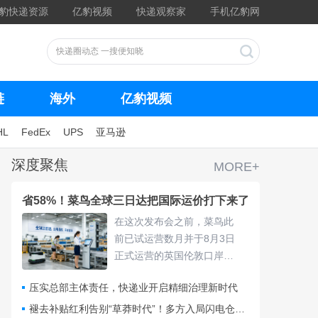
豹快递资源
亿豹视频
快递观察家
手机亿豹网
链
海外
亿豹视频
HL
FedEx
UPS
亚马逊
深度聚焦
MORE+
省58%！菜鸟全球三日达把国际运价打下来了
在这次发布会之前，菜鸟此
前已试运营数月并于8月3日
正式运营的英国伦敦口岸
仓，采用“关仓一体”模式，把
压实总部主体责任，快递业开启精细治理新时代
清关、查验、末端派送收拢
进同一套体系，包裹落地后
褪去补贴红利告别“草莽时代”！多方入局闪电仓要靠什么打赢即时零售争夺战？