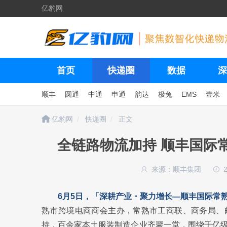
亿豹网
首页
快递圈
数据
深
顺丰
圆通
中通
申通
韵达
极兔
EMS
壹米
亿豹网
快递圈
正文
全链路物流加持 顺丰国际
来源：顺丰集团
6月5日，「深耕产业・聚力增长—顺丰国际常
熟市跨境电商商会主办，常熟市工商联、商务局、
持，百余家本土服装制造企业齐聚一堂，围绕千亿