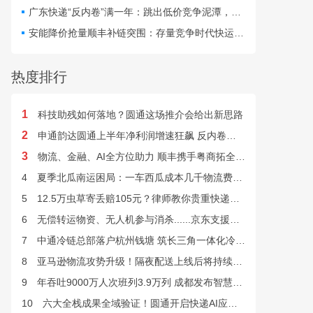
最快24小时完成末端派送。
广东快递“反内卷”满一年：跳出低价竞争泥潭，网点盈利与小哥收入双向改善
安能降价抢量顺丰补链突围：存量竞争时代快运行业该如何突破发展困局？
热度排行
1
科技助残如何落地？圆通这场推介会给出新思路
2
申通韵达圆通上半年净利润增速狂飙 反内卷效果显现
3
物流、金融、AI全方位助力 顺丰携手粤商拓全球市场
4
夏季北瓜南运困局：一车西瓜成本几千物流费上万谁来解？
5
12.5万虫草寄丢赔105元？律师教你贵重快递丢失如何维权
6
无偿转运物资、无人机参与消杀......京东支援广西灾后重建
7
中通冷链总部落户杭州钱塘 筑长三角一体化冷链中枢基地
8
亚马逊物流攻势升级！隔夜配送上线后将持续挤压快递巨头
9
年吞吐9000万人次班列3.9万列 成都发布智慧物流“双清单”
10
六大全栈成果全域验证！圆通开启快递AI应用规模化落地