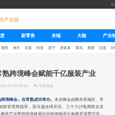
亿
度
新零售
末端
大咖
产业
德邦
淘天
京东
抖音
苏宁
拼多多
菜鸟
美团
闪送
D
常熟跨境峰会赋能千亿服装产业
2026-06-08 09:18
手机阅读
熟跨境峰会」在常熟成功举办。
本次峰会由顺丰苏南区、常
邮政管理局指导，亚马逊全球开店、三十六计电商联合支
级服装产业带的跨境破局与全链路物流出海展开深度交流，