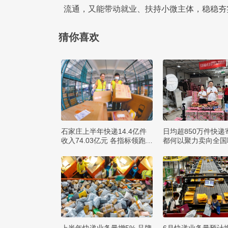
流通，又能带动就业、扶持小微主体，稳稳夯
猜你喜欢
石家庄上半年快递14.4亿件
日均超850万件快递
收入74.03亿元 各指标领跑全
都何以聚力卖向全国
省
球？