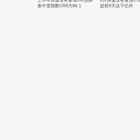
上半年快递业务量增5% 品牌
6月快递业务量预计
集中度指数CR8为96.1
提前9天达千亿件