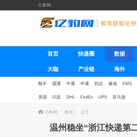
亿豹网
首页
快递圈
数据
大咖
产业链
海外
顺丰
圆通
中通
申通
韵达
极兔
EMS
美团
闪送
DHL
FedEx
UPS
亚马逊
亿豹网
数据
正文
温州稳坐“浙江快递第二