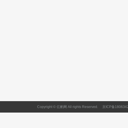
Copyright © 亿豹网 All rights Reserved.
京ICP备180634