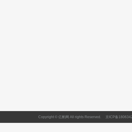
Copyright © 亿豹网 All rights Reserved.
京ICP备180634