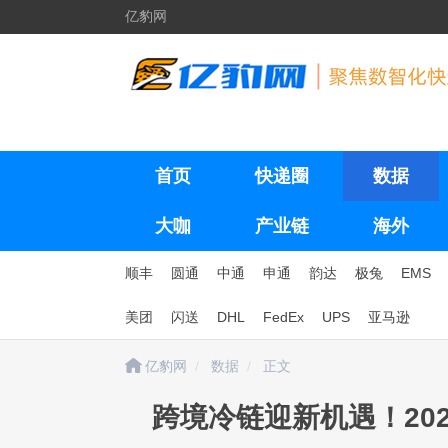
亿豹网
首页
快递圈
数据
大咖
产业链
海外
顺丰
圆通
中通
申通
韵达
极兔
EMS
美团
闪送
DHL
FedEx
UPS
亚马逊
亿豹网
数据
正文
跨境冷链迎新机遇！20