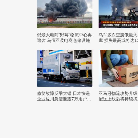
俄最大电商“野莓”物流中心再
乌军多次空袭俄最大
遭袭 乌俄互袭电商仓储设施
库 损失最高或将达1
布
修复故障反酿大错 日本快递
亚马逊物流攻势升级
企业佐川急便泄露7万用户隐
配送上线后将持续挤
私
巨头