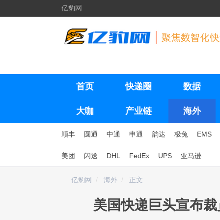
亿豹网
首页
快递圈
数据
大咖
产业链
海外
顺丰
圆通
中通
申通
韵达
极兔
EMS
美团
闪送
DHL
FedEx
UPS
亚马逊
亿豹网
海外
正文
美国快递巨头宣布裁