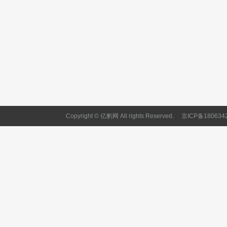
Copyright © 亿豹网 All rights Reserved.
京ICP备180634