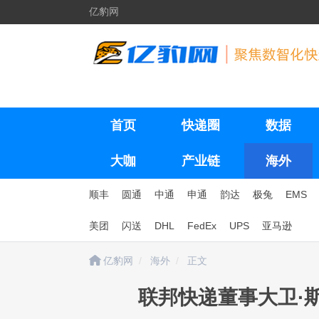
亿豹网
首页
快递圈
数据
大咖
产业链
海外
顺丰
圆通
中通
申通
韵达
极兔
EMS
美团
闪送
DHL
FedEx
UPS
亚马逊
亿豹网
海外
正文
联邦快递董事大卫·