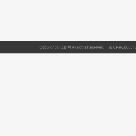
Copyright © 亿豹网 All rights Reserved.
京ICP备180634