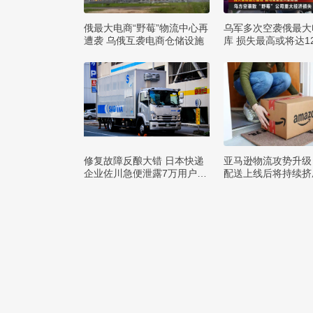
俄最大电商“野莓”物流中心再
乌军多次空袭俄最大
遭袭 乌俄互袭电商仓储设施
库 损失最高或将达1
布
修复故障反酿大错 日本快递
亚马逊物流攻势升级
企业佐川急便泄露7万用户隐
配送上线后将持续挤
私
巨头