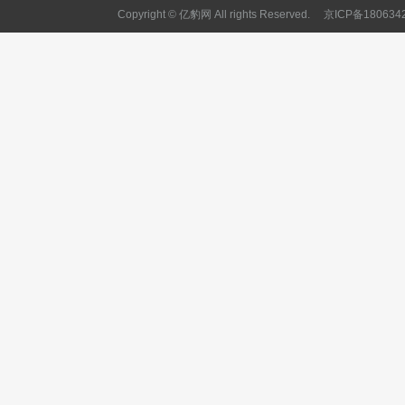
Copyright © 亿豹网 All rights Reserved.
京ICP备180634