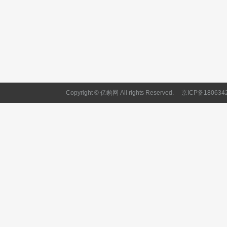
Copyright © 亿豹网 All rights Reserved.
京ICP备180634