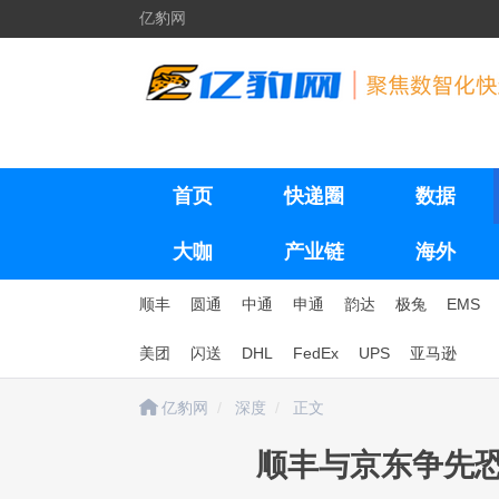
亿豹网
首页
快递圈
数据
大咖
产业链
海外
顺丰
圆通
中通
申通
韵达
极兔
EMS
美团
闪送
DHL
FedEx
UPS
亚马逊
亿豹网
深度
正文
顺丰与京东争先恐