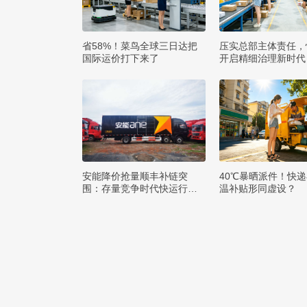
省58%！菜鸟全球三日达把
压实总部主体责任，
国际运价打下来了
开启精细治理新时代
安能降价抢量顺丰补链突
40℃暴晒派件！快
围：存量竞争时代快运行业
温补贴形同虚设？
该如何突破发展困局？