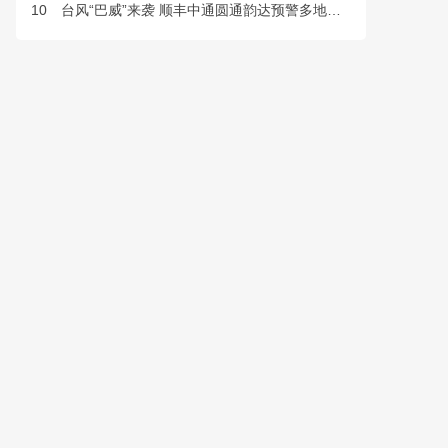
10
台风“巴威”来袭 顺丰中通圆通韵达预警多地快件派送延误