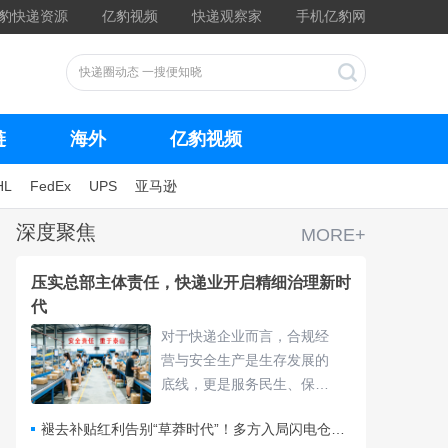
豹快递资源
亿豹视频
快递观察家
手机亿豹网
链
海外
亿豹视频
HL
FedEx
UPS
亚马逊
深度聚焦
MORE+
压实总部主体责任，快递业开启精细治理新时
代
对于快递企业而言，合规经
营与安全生产是生存发展的
底线，更是服务民生、保障
物流畅通的核心责任，频繁
褪去补贴红利告别“草莽时代”！多方入局闪电仓要靠什么打赢即时零售争夺战？
的违规处罚与安全隐患，不