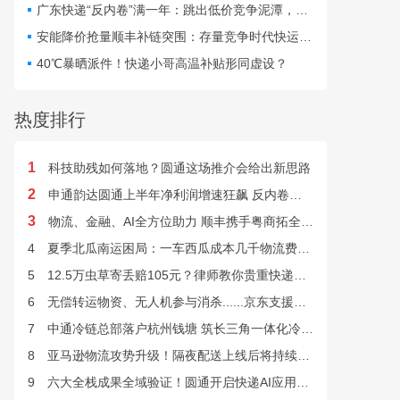
仅扰乱行业秩序，更直接威
广东快递“反内卷”满一年：跳出低价竞争泥潭，网点盈利与小哥收入双向改善
胁群众寄递安全与公共安
安能降价抢量顺丰补链突围：存量竞争时代快运行业该如何突破发展困局？
全。
40℃暴晒派件！快递小哥高温补贴形同虚设？
热度排行
1
科技助残如何落地？圆通这场推介会给出新思路
2
申通韵达圆通上半年净利润增速狂飙 反内卷效果显现
3
物流、金融、AI全方位助力 顺丰携手粤商拓全球市场
4
夏季北瓜南运困局：一车西瓜成本几千物流费上万谁来解？
5
12.5万虫草寄丢赔105元？律师教你贵重快递丢失如何维权
6
无偿转运物资、无人机参与消杀......京东支援广西灾后重建
7
中通冷链总部落户杭州钱塘 筑长三角一体化冷链中枢基地
8
亚马逊物流攻势升级！隔夜配送上线后将持续挤压快递巨头
9
六大全栈成果全域验证！圆通开启快递AI应用规模化落地