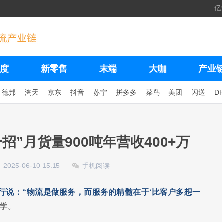
亿
度
新零售
末端
大咖
产业
德邦
淘天
京东
抖音
苏宁
拼多多
菜鸟
美团
闪送
D
”月货量900吨年营收400+万
2025-06-10 15:15
手机阅读
行说：“物流是做服务，而服务的精髓在于‘比客户多想一
哲学。