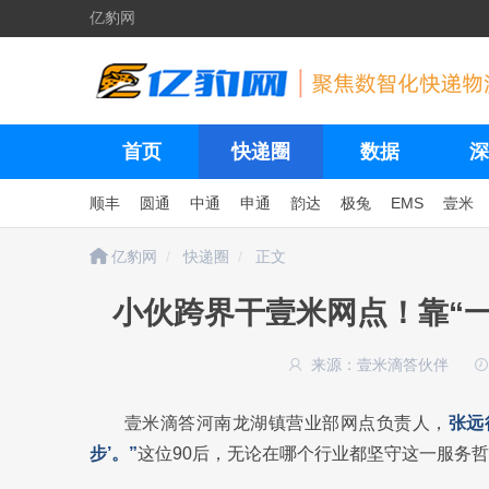
亿豹网
首页
快递圈
数据
深
顺丰
圆通
中通
申通
韵达
极兔
EMS
壹米
亿豹网
快递圈
正文
小伙跨界干壹米网点！靠“一招
来源：壹米滴答伙伴
壹米滴答河南龙湖镇营业部网点负责人，
张远
步’。”
这位90后，无论在哪个行业都坚守这一服务