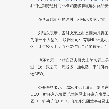
我们也期待这种商业模式能够彻底解决食品安
在谈及此前的退休时，刘强东表示，“第
刘强东表示，当时决定退出是因为觉得国
为第一个大型的互联网公司中有职业经理人
休，让年轻人上，而不要传给自己的孩子。”
他还表示，当时自己去哥大上学实际上是
过一次，跟公司一周最多一通电话，平时所有
选CEO。
公开资料显示，2020年6月18日，刘强
CEO，时任京东集团总裁徐雷出任京东集团C
团CFO许冉升任CEO，向京东集团董事会及