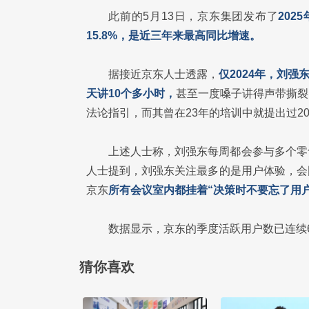
此前的5月13日，京东集团发布了
20
15.8%，是近三年来最高同比增速。
据接近京东人士透露，
仅2024年，刘强
天讲10个多小时，
甚至一度嗓子讲得声带撕裂
法论指引，而其曾在23年的培训中就提出过2
上述人士称，刘强东每周都会参与多个零
人士提到，刘强东关注最多的是用户体验，会
京东
所有会议室内都挂着“决策时不要忘了用
数据显示，京东的季度活跃用户数已连续
猜你喜欢