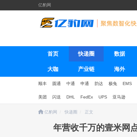
亿豹网
首页
快递圈
数据
大咖
产业链
海外
顺丰
圆通
中通
申通
韵达
极兔
EMS
美团
闪送
DHL
FedEx
UPS
亚马逊
亿豹网
快递圈
正文
年营收千万的壹米网点“