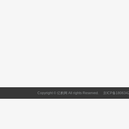
Copyright © 亿豹网 All rights Reserved.
京ICP备180634