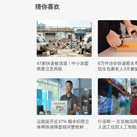
猜你喜欢
47家快递被清退！中小加盟
6万件涉诈快递匿名
商要注意风险
陌生包裹有人3天被骗
运能提升近37% 顺丰织密立
行业唯一 京东物流
体网络保障盘锦河蟹抢鲜出
入选工信部人工智能
辽
例