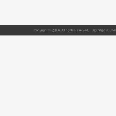
Copyright © 亿豹网 All rights Reserved.
京ICP备180634