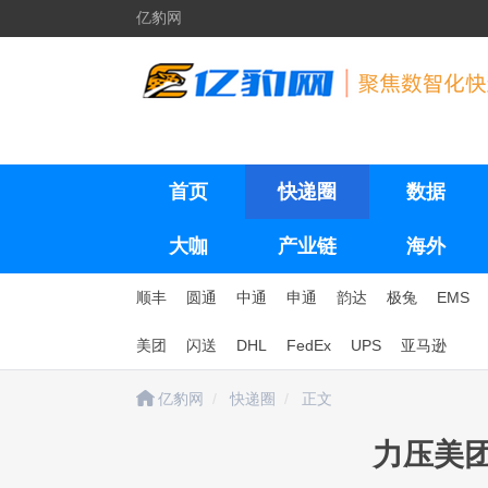
亿豹网
首页
快递圈
数据
大咖
产业链
海外
顺丰
圆通
中通
申通
韵达
极兔
EMS
美团
闪送
DHL
FedEx
UPS
亚马逊
亿豹网
快递圈
正文
力压美