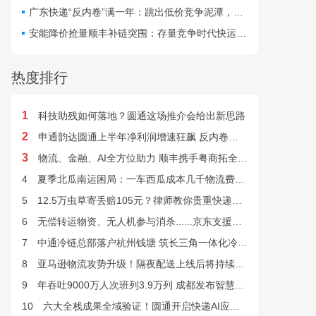
最快24小时完成末端派送。
广东快递“反内卷”满一年：跳出低价竞争泥潭，网点盈利与小哥收入双向改善
安能降价抢量顺丰补链突围：存量竞争时代快运行业该如何突破发展困局？
热度排行
1
科技助残如何落地？圆通这场推介会给出新思路
2
申通韵达圆通上半年净利润增速狂飙 反内卷效果显现
3
物流、金融、AI全方位助力 顺丰携手粤商拓全球市场
4
夏季北瓜南运困局：一车西瓜成本几千物流费上万谁来解？
5
12.5万虫草寄丢赔105元？律师教你贵重快递丢失如何维权
6
无偿转运物资、无人机参与消杀......京东支援广西灾后重建
7
中通冷链总部落户杭州钱塘 筑长三角一体化冷链中枢基地
8
亚马逊物流攻势升级！隔夜配送上线后将持续挤压快递巨头
9
年吞吐9000万人次班列3.9万列 成都发布智慧物流“双清单”
10
六大全栈成果全域验证！圆通开启快递AI应用规模化落地