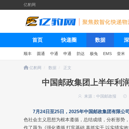
亿豹网
首页
快递圈
数据
深
顺丰
圆通
中通
申通
韵达
极兔
EMS
壹米
亿豹网
数据
正文
中国邮政集团上半年利润
来源：中国邮政报
7月24日至25日，2025年中国邮政集团有限
色社会主义思想为根本遵循，总结成绩，分析形势
作了题为《强化遵循 打牢基础 真抓实干 以实绩