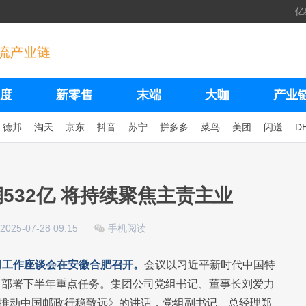
亿
度
新零售
末端
大咖
产业
德邦
淘天
京东
抖音
苏宁
拼多多
菜鸟
美团
闪送
D
532亿 将持续聚焦主责主业
2025-07-28 09:15
手机阅读
公司工作座谈会在安徽合肥召开。
会议以习近平新时代中国特
，部署下半年重点任务。集团公司党组书记、董事长刘爱力
实效推动中国邮政行稳致远》的讲话，党组副书记、总经理郑