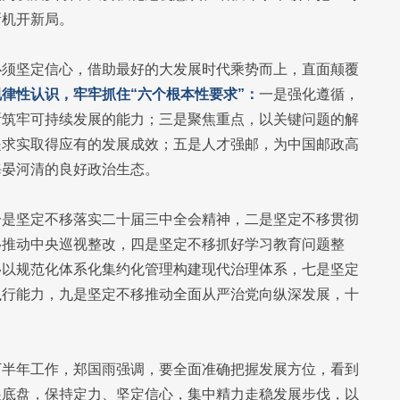
新机开新局。
必须坚定信心，借助最好的大发展时代乘势而上，直面颠覆
律性认识，牢牢抓住“六个根本性要求”：
一是强化遵循，
断筑牢可持续发展的能力；三是聚焦重点，以关键问题的解
是求实取得应有的发展成效；五是人才强邮，为中国邮政高
海晏河清的良好政治生态。
一是坚定不移落实二十届三中全会精神，二是坚定不移贯彻
移推动中央巡视整改，四是坚定不移抓好学习教育问题整
移以规范化体系化集约化管理构建现代治理体系，七是坚定
执行能力，九是坚定不移推动全面从严治党向纵深发展，十
下半年工作，郑国雨强调，要全面准确把握发展方位，看到
展底盘，保持定力、坚定信心，集中精力走稳发展步伐，以