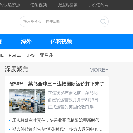
豹快递资源
亿豹视频
快递观察家
手机亿豹网
链
海外
亿豹视频
HL
FedEx
UPS
亚马逊
深度聚焦
MORE+
省58%！菜鸟全球三日达把国际运价打下来了
在这次发布会之前，菜鸟此
前已试运营数月并于8月3日
正式运营的英国伦敦口岸
仓，采用“关仓一体”模式，把
压实总部主体责任，快递业开启精细治理新时代
清关、查验、末端派送收拢
进同一套体系，包裹落地后
褪去补贴红利告别“草莽时代”！多方入局闪电仓要靠什么打赢即时零售争夺战？