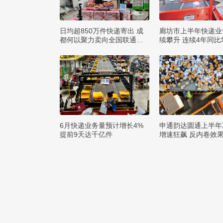
日均超850万件快递寄出 成
廊坊市上半年快递业
都何以聚力卖向全国联通全
续攀升 连续4年同比
球？
0%
6月快递业务量预计增长4%
申通韵达圆通上半年
提前9天达千亿件
增速狂飙 反内卷效