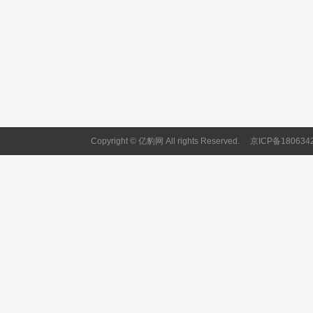
Copyright © 亿豹网 All rights Reserved.
京ICP备180634