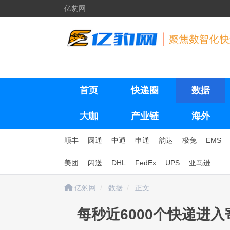
亿豹网
首页
快递圈
数据
大咖
产业链
海外
顺丰
圆通
中通
申通
韵达
极兔
EMS
美团
闪送
DHL
FedEx
UPS
亚马逊
亿豹网
数据
正文
每秒近6000个快递进入