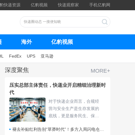
豹快递资源
亿豹视频
快递观察家
手机亿豹网
链
海外
亿豹视频
HL
FedEx
UPS
亚马逊
深度聚焦
MORE+
压实总部主体责任，快递业开启精细治理新时
代
对于快递企业而言，合规经
营与安全生产是生存发展的
底线，更是服务民生、保障
物流畅通的核心责任，频繁
褪去补贴红利告别“草莽时代”！多方入局闪电仓要靠什么打赢即时零售争夺战？
的违规处罚与安全隐患，不