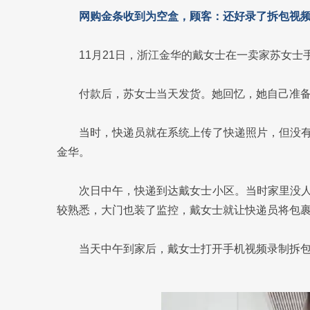
网购金条收到为空盒，顾客：还好录了拆包视
11月21日，浙江金华的戴女士在一卖家苏女士手
付款后，苏女士当天发货。她回忆，她自己准
当时，快递员就在系统上传了快递照片，但没
金华。
次日中午，快递到达戴女士小区。当时家里没
较熟悉，大门也装了监控，戴女士就让快递员将包
当天中午到家后，戴女士打开手机视频录制拆