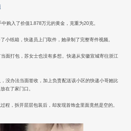
频
中购入了价值1.878万元的黄金，克重为20克。
备了小纸箱，快递员上门取件，她录制了完整寄件视频。
有当面打包，苏女士也没有多想。快递从安徽宣城寄往浙江
人，没办法当面签收，加上负责配送该小区的快递小哥她比
裹放在了家门口。
包过程，拆开层层包装后，却发现首饰盒里面竟然是空的。