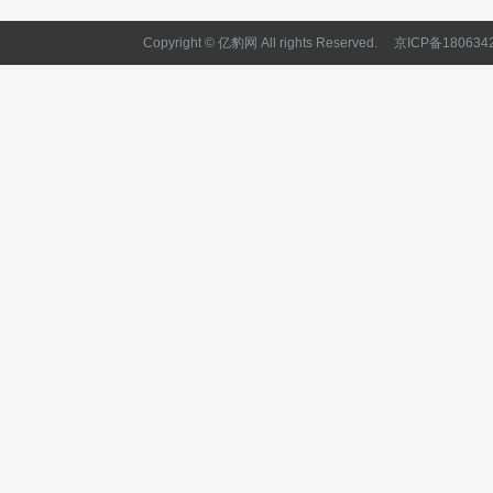
Copyright © 亿豹网 All rights Reserved.
京ICP备180634