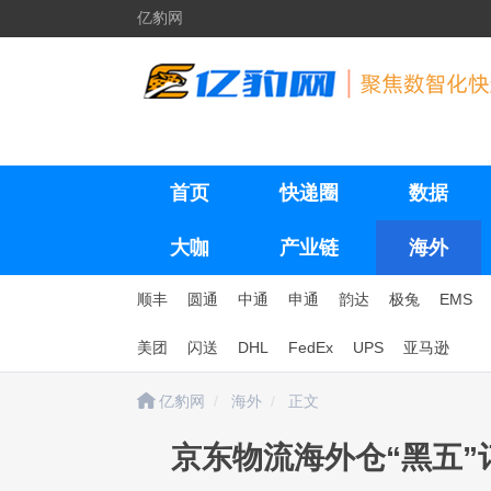
亿豹网
首页
快递圈
数据
大咖
产业链
海外
顺丰
圆通
中通
申通
韵达
极兔
EMS
美团
闪送
DHL
FedEx
UPS
亚马逊
亿豹网
海外
正文
京东物流海外仓“黑五”