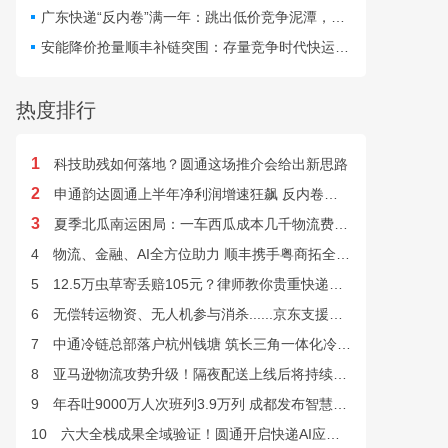
最快24小时完成末端派送。
广东快递“反内卷”满一年：跳出低价竞争泥潭，网点盈利与小哥收入双向改善
安能降价抢量顺丰补链突围：存量竞争时代快运行业该如何突破发展困局？
热度排行
1
科技助残如何落地？圆通这场推介会给出新思路
2
申通韵达圆通上半年净利润增速狂飙 反内卷效果显现
3
夏季北瓜南运困局：一车西瓜成本几千物流费上万谁来解？
4
物流、金融、AI全方位助力 顺丰携手粤商拓全球市场
5
12.5万虫草寄丢赔105元？律师教你贵重快递丢失如何维权
6
无偿转运物资、无人机参与消杀......京东支援广西灾后重建
7
中通冷链总部落户杭州钱塘 筑长三角一体化冷链中枢基地
8
亚马逊物流攻势升级！隔夜配送上线后将持续挤压快递巨头
9
年吞吐9000万人次班列3.9万列 成都发布智慧物流“双清单”
10
六大全栈成果全域验证！圆通开启快递AI应用规模化落地