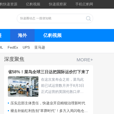
豹快递资源
亿豹视频
快递观察家
手机亿豹网
链
海外
亿豹视频
HL
FedEx
UPS
亚马逊
深度聚焦
MORE+
省58%！菜鸟全球三日达把国际运价打下来了
在这次发布会之前，菜鸟此
前已试运营数月并于8月3日
正式运营的英国伦敦口岸
仓，采用“关仓一体”模式，把
压实总部主体责任，快递业开启精细治理新时代
清关、查验、末端派送收拢
进同一套体系，包裹落地后
褪去补贴红利告别“草莽时代”！多方入局闪电仓要靠什么打赢即时零售争夺战？