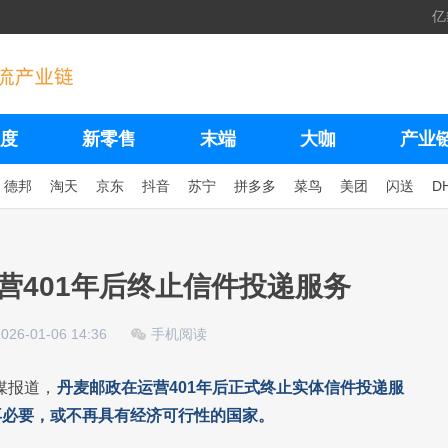
亿
度
新零售
末端
大咖
产业
德邦
淘天
京东
抖音
苏宁
拼多多
菜鸟
美团
闪送
D
营401年后终止信件投递服务
2026-01-06 14:36
手机阅读
媒报道，
丹麦邮政在运营401年后正式终止实体信件投递服
再必要，或不再具有经济可行性的国家。