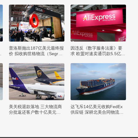
普洛斯抛出187亿美元最终报
因违反《数字服务法案》要
卢
价 拟收购世格物流（Segr
求 欧盟对速卖通罚款5.5亿欧
o）
元
美关税退款落地 三大物流商
达飞斥14亿美元收购FedEx
分批返还客户数十亿美元税
供应链 深耕北美合同物流市
费
场