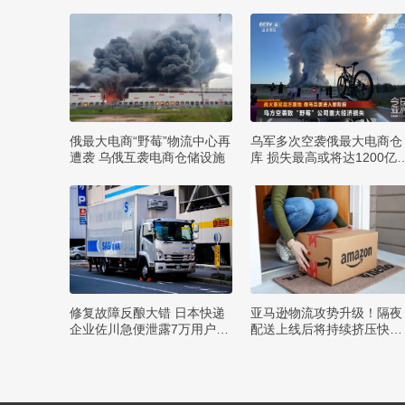
俄最大电商“野莓”物流中心再
乌军多次空袭俄最大电商仓
遭袭 乌俄互袭电商仓储设施
库 损失最高或将达1200亿
布
修复故障反酿大错 日本快递
亚马逊物流攻势升级！隔夜
企业佐川急便泄露7万用户隐
配送上线后将持续挤压快递
私
巨头