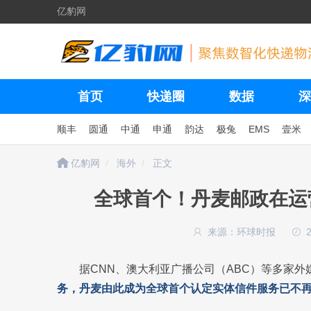
亿豹网
首页
快递圈
数据
深
顺丰
圆通
中通
申通
韵达
极兔
EMS
壹米
亿豹网
海外
正文
全球首个！丹麦邮政在运
来源：环球时报
据CNN、澳大利亚广播公司（ABC）等多家外
务，丹麦由此成为全球首个认定实体信件服务已不