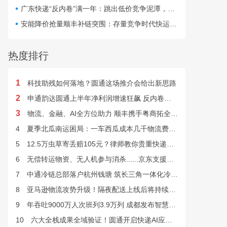
最快24小时完成末端派送。
广东快递“反内卷”满一年：跳出低价竞争泥潭，网点盈利与小哥收入双向改善
安能降价抢量顺丰补链突围：存量竞争时代快运行业该如何突破发展困局？
热度排行
1
科技助残如何落地？圆通这场推介会给出新思路
2
申通韵达圆通上半年净利润增速狂飙 反内卷效果显现
3
物流、金融、AI全方位助力 顺丰携手粤商拓全球市场
4
夏季北瓜南运困局：一车西瓜成本几千物流费上万谁来解？
5
12.5万虫草寄丢赔105元？律师教你贵重快递丢失如何维权
6
无偿转运物资、无人机参与消杀......京东支援广西灾后重建
7
中通冷链总部落户杭州钱塘 筑长三角一体化冷链中枢基地
8
亚马逊物流攻势升级！隔夜配送上线后将持续挤压快递巨头
9
年吞吐9000万人次班列3.9万列 成都发布智慧物流“双清单”
10
六大全栈成果全域验证！圆通开启快递AI应用规模化落地