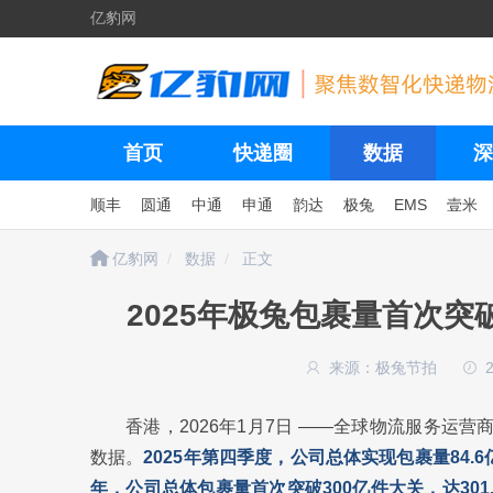
亿豹网
首页
快递圈
数据
深
顺丰
圆通
中通
申通
韵达
极兔
EMS
壹米
亿豹网
数据
正文
2025年极兔包裹量首次突破
来源：极兔节拍
香港，2026年1月7日 ——全球物流服务运营商
数据。
2025年第四季度，公司总体实现包裹量84.6亿
年，公司总体包裹量首次突破300亿件大关，达301.