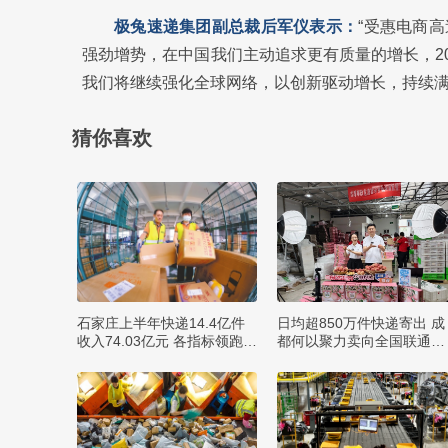
极兔速递集团副总裁后军仪表示：
“受惠电商
强劲增势，在中国我们主动追求更有质量的增长，20
我们将继续强化全球网络，以创新驱动增长，持续满
猜你喜欢
石家庄上半年快递14.4亿件
日均超850万件快递寄出 成
收入74.03亿元 各指标领跑全
都何以聚力卖向全国联通全
省
球？