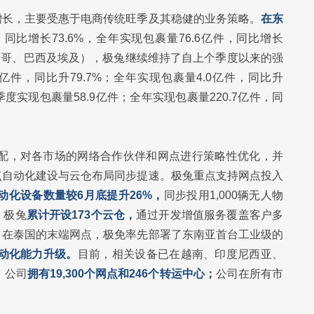
增长，主要受惠于电商传统旺季及其稳健的业务策略。
在东
，同比增长73.6%，全年实现包裹量76.6亿件，同比增长
西哥、巴西及埃及），极兔继续维持了自上个季度以来的强
亿件，同比升79.7%；全年实现包裹量4.0亿件，同比升
四季度实现包裹量58.9亿件；全年实现包裹量220.7亿件，同
调配，对各市场的网络合作伙伴和网点进行策略性优化，并
点自动化建设与云仓布局同步提速。极兔重点支持网点投入
自动化设备数量较6月底提升26%，
同步投用1,000辆无人物
，极兔
累计开设173个云仓，
通过开发增值服务覆盖客户多
，在泰国的末端网点，极免率先部署了东南亚首台工业级的
自动化能力升级。
目前，相关设备已在越南、印度尼西亚、
，公司
拥有19,300个网点和246个转运中心；
公司在所有市
。