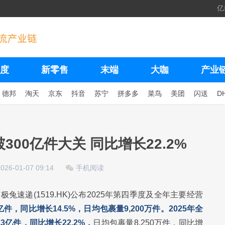
亿
度
新零售
末端
大咖
产业
德邦
淘天
京东
抖音
苏宁
拼多多
菜鸟
美团
闪送
D
300亿件大关 同比增长22.2%
2026-01-07 09:14
手机阅读
极兔速递(1519.HK)公布2025年第四季度及全年主要经营
件，同比增长14.5%，日均包裹量9,200万件。2025年全
3亿件，同比增长22.2%，
日均包裹量8,250万件，同比增