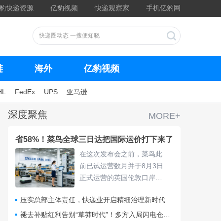
豹快递资源
亿豹视频
快递观察家
手机亿豹网
链
海外
亿豹视频
HL
FedEx
UPS
亚马逊
深度聚焦
MORE+
省58%！菜鸟全球三日达把国际运价打下来了
在这次发布会之前，菜鸟此
前已试运营数月并于8月3日
正式运营的英国伦敦口岸
仓，采用“关仓一体”模式，把
压实总部主体责任，快递业开启精细治理新时代
清关、查验、末端派送收拢
进同一套体系，包裹落地后
褪去补贴红利告别“草莽时代”！多方入局闪电仓要靠什么打赢即时零售争夺战？