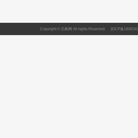
Copyright © 亿豹网 All rights Reserved.
京ICP备180634