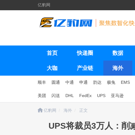
亿豹网
首页
快递圈
数据
大咖
产业链
海外
顺丰
圆通
中通
申通
韵达
极兔
EMS
美团
闪送
DHL
FedEx
UPS
亚马逊
亿豹网
海外
正文
UPS将裁员3万人：削