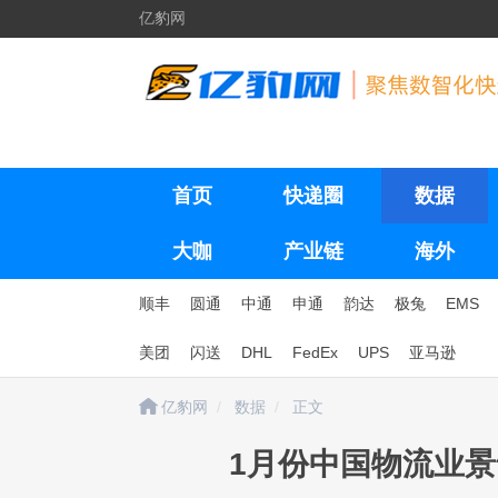
亿豹网
首页
快递圈
数据
大咖
产业链
海外
顺丰
圆通
中通
申通
韵达
极兔
EMS
美团
闪送
DHL
FedEx
UPS
亚马逊
亿豹网
数据
正文
1月份中国物流业景