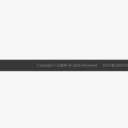
Copyright © 亿豹网 All rights Reserved.
京ICP备180634