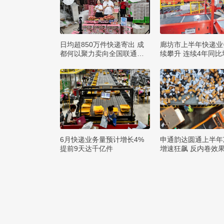
日均超850万件快递寄出 成
廊坊市上半年快递业
都何以聚力卖向全国联通全
续攀升 连续4年同比
球？
0%
6月快递业务量预计增长4%
申通韵达圆通上半年
提前9天达千亿件
增速狂飙 反内卷效